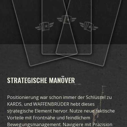
KOLLEKTION
DECKBUILDER
DECKS
DRAFT
ERWEITERUNGEN
STURM OZEANIENS
KRIEGSBEGINN
HEIMATFRONT
LUFTHERRSCHAFT
KRIEG ZUR SEE
VEREINTE FRONT
BLUT UND EISEN
VERDECKTE OPERATIONEN
WINTERKRIEG
WAFFENBRÜDER
LEGIONEN
STRATEGISCHE MANÖVER
DURCHBRUCH
KRIEGSSCHAUPLÄTZE
ALLEGIANCE
Positionierung war schon immer der Schlüssel zu
KARDS, und WAFFENBRÜDER hebt dieses
strategische Element hervor. Nutze neue taktische
Vorteile mit Frontnähe und feindlichem
Bewegungsmanagement. Navigiere mit Präzision