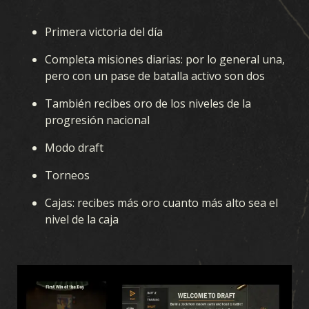
Primera victoria del día
JUEGO
Completa misiones diarias: por lo general una,
pero con un pase de batalla activo son dos
¿QUÉ ES KARDS?
¿CÓMO SE JUEGA?
TIENDA
También recibes oro de los niveles de la
NACIONES
ACADEMIA DE KARDS
progresión nacional
PREGUNTAS FRECUENTES
Modo draft
Torneos
CARTAS
Cajas: recibes más oro cuanto más alto sea el
nivel de la caja
COLECCIÓN DE CARTAS
CONSTRUCTOR DE MAZOS
MAZOS
DRAFT
EXPANSIÓN