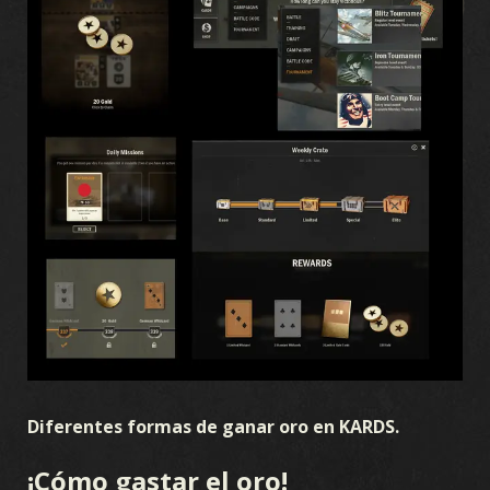
TORMENTA OCEÁNICA
PRELUDIO A LA GUERRA
FRENTE INTERNO
SUPREMACÍA AÉREA
GUERRA NAVAL
FRENTE UNIDO
SANGRE Y HIERRO
OPERACIONES ENCUBIERTAS
GUERRA DE INVIERNO
HERMANOS DE ARMAS
LEGIONES
AVANCE
TEATROS DE OPERACIONES
LEALTAD
Diferentes formas de ganar oro en KARDS.
¡Cómo gastar el oro!