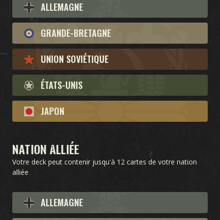
ALLEMAGNE
GRANDE-BRETAGNE
UNION SOVIÉTIQUE
JEU
ÉTATS-UNIS
BIENVENUE SUR KARDS
COMMENT JOUER
BOUTIQUE
NATIONS
ACADÉMIE KARDS
FAQ
JAPON
CARTES
NATION ALLIÉE
Votre deck peut contenir jusqu'à 12 cartes de votre nation
CARDS COLLECTION
CONSTRUCTEUR DE DECK
DECKS
alliée
DRAFT
ALLEMAGNE
EXTENSIONS DE KARDS