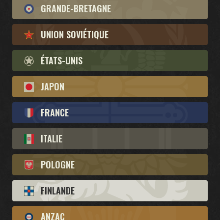
GRANDE-BRETAGNE
TEMPÊTE EN OCÉANIE
DÉBUT DE GUERRE
UNION SOVIÉTIQUE
FRONT INTÉRIEUR
SUPRÉMATIE AÉRIENNE
GUERRE NAVALE
FRONT COMMUN
DU FER ET DU SANG
ÉTATS-UNIS
OPÉRATIONS SECRÈTES
GUERRE D'HIVER
JAPON
FRÈRES D'ARMES
LÉGIONS
PERCÉE
THÉÂTRES DE GUERRE
ALLÉGEANCE
FRANCE
ITALIE
POLOGNE
FINLANDE
ANZAC