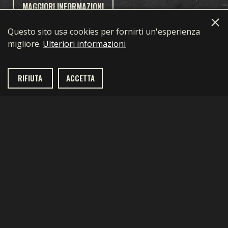
LINGUE
MAGGIORI INFORMAZIONI
English
简体中文
繁體中文
Français
Deutsch
Polski
Português
Pусский
Questo sito usa cookies per fornirti un'esperienza
migliore.
Ulteriori informazioni
Español
한국어
日本語
RIFIUTA
ACCETTA
Gioco
CHE COS’È KARDS
Carte
COME GIOCARE
COLLEZIONE
Espansione
NEGOZIO
COSTRUTTORE DI MAZZI
TEMPESTA IN OCEANIA
Kards
NAZIONI
MAZZI
PRIMI ANNI
SCARICA
KARDS ACADEMY
DRAFT
FRONTE INTERNO
Privacy Policy
Terms of use
SUPPORTO
DOMANDE FREQUENTI
NOVITÀ
SUPREMAZIA AEREA
contact@1939games.com