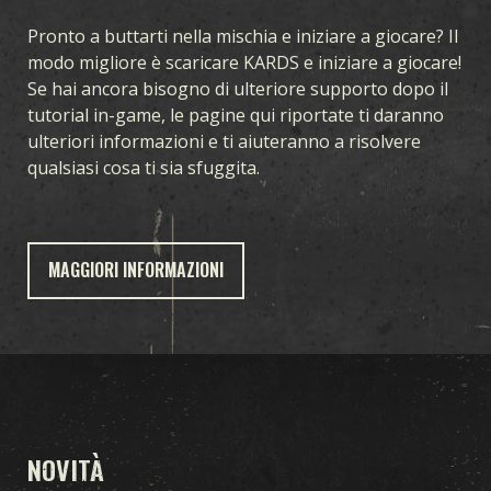
Pronto a buttarti nella mischia e iniziare a giocare? Il
modo migliore è scaricare KARDS e iniziare a giocare!
Se hai ancora bisogno di ulteriore supporto dopo il
tutorial in-game, le pagine qui riportate ti daranno
ulteriori informazioni e ti aiuteranno a risolvere
qualsiasi cosa ti sia sfuggita.
MAGGIORI INFORMAZIONI
GIOCO
NOVITÀ
CHE COS’È KARDS
COME GIOCARE
NEGOZIO
NAZIONI