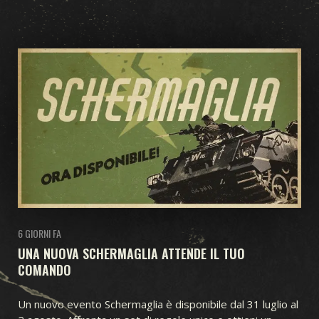
KARDS ACADEMY
DOMANDE FREQUENTI
CARTE
COLLEZIONE
COSTRUTTORE DI MAZZI
MAZZI
DRAFT
ESPANSIONE
TEMPESTA IN OCEANIA
PRIMI ANNI
FRONTE INTERNO
SUPREMAZIA AEREA
GUERRA NAVALE
FRONTE UNITO
FERRO E SANGUE
OPERAZIONI SEGRETE
6 GIORNI FA
UNA NUOVA SCHERMAGLIA ATTENDE IL TUO
GUERRA D'INVERNO
COMPAGNI D'ARMI
LEGIONI
COMANDO
BRECCIA
TEATRI DI GUERRA
FEDELTÀ
Un nuovo evento Schermaglia è disponibile dal 31 luglio al