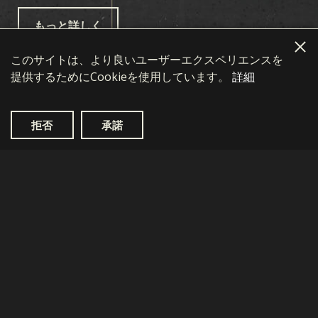
言語
もっと詳しく
English
简体中文
繁體中文
Français
Deutsch
Polski
Português
Pусский
このサイトは、より良いユーザーエクスペリエンスを
提供するためにCookieを使用しています。
Italiano
Español
한국어
詳細
拒否
承諾
ゲーム
KARDSとは
カード
プレイの流れ
カードコレクション
拡張セット
ショップ
デッキビルダー
オセアニアストーム
Kards
国家
デッキ
初期戦争
ダウンロード
KARDSアカデミー
ドラフト
国内戦線
Privacy Policy
Terms of use
サポート
FAQ