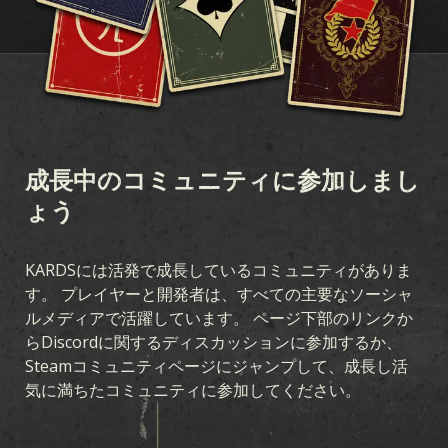
成長中のコミュニティに参加しまし
ょう
KARDSには活発で成長しているコミュニティがありま
す。 プレイヤーと開発者は、すべての主要なソーシャ
ルメディアで活躍しています。 ページ下部のリンクか
ダウンロード
サポート
ニュース
らDiscordに関するディスカッションに参加するか、
Steamコミュニティページにジャンプして、成長し活
コミュニティ
KARDS ESPORTS
気に満ちたコミュニティに参加してください。
リソース