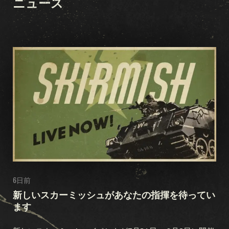
ニュース
KARDSアカデミー
FAQ
カード
カードコレクション
デッキビルダー
デッキ
ドラフト
拡張セット
オセアニアストーム
初期戦争
国内戦線
航空優勢
海戦
共同戦線
鉄血
隠密作戦
冬戦争
戦友
レギオン
突破作戦
戦域
6日前
新しいスカーミッシュがあなたの指揮を待ってい
忠誠
ます