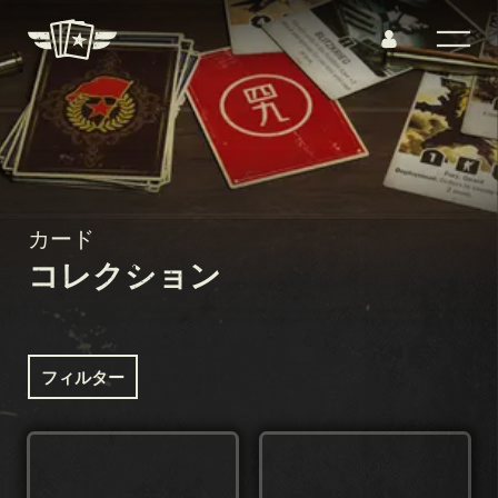
カード
コレクション
フィルター