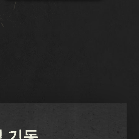
확장
다운로드
지원하다
보도 자료
커뮤니티
 기동
카즈 E스포츠