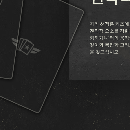
연합 전선
피와 강철
자리 선정은 카즈에
전략적 요소를 강화
비밀 작전
향하거나 적의 움직
깊이와 복잡함 그리
겨울 전쟁
을 찾으십시오.
전우
군단
돌파작전
전쟁
충성