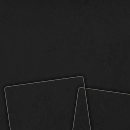
게임
KARDS란 무엇인가요
플레이 방법
상점
민족 국가
드
카즈