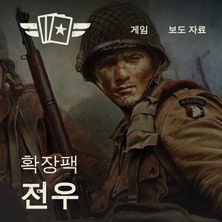
게임
보도 자료
확장팩
전우