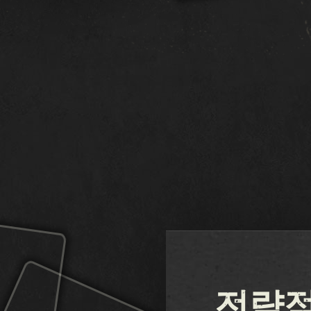
카드
KARDS 게임 
수집품
오세아니아 폭풍
덱 빌더
전쟁의 시작
덱
본토 전선
래프트 모드
제공권 장악
전략적
해상 전투