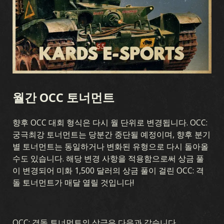
월간 OCC 토너먼트
향후 OCC 대회 형식은 다시 월 단위로 변경됩니다. OCC:
궁극최강 토너먼트는 당분간 중단될 예정이며, 향후 분기
별 토너먼트는 동일하거나 변화된 유형으로 다시 돌아올
수도 있습니다. 해당 변경 사항을 적용함으로써 상금 풀
이 변경되어 미화 1,500 달러의 상금 풀이 걸린 OCC: 격
돌 토너먼트가 매달 열릴 것입니다!
OCC: 격돌 토너먼트의 상금은 다음과 같습니다.