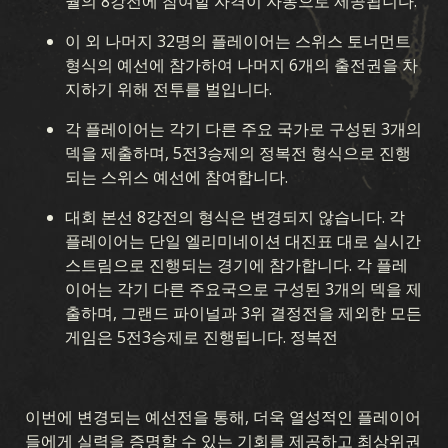
월의 8강전에 참여할 자격이 자동으로 제공됩니다.
이 외 나머지 32명의 플레이어는 스위스 토너먼트
형식의 예선에 참가하여 나머지 6개의 출전권을 차
지하기 위해 전투를 벌입니다.
각 플레이어는 각기 다른 주요 국가로 구성된 3개의
덱을 제출하며, 5전3승제의 정복전 형식으로 진행
되는 스위스 예선에 참여합니다.
대회 본선 8강전의 형식은 변경되지 않습니다. 각
플레이어는 단일 엘리미네이션 대진표 대로 실시간
스트림으로 진행되는 경기에 참가합니다. 각 플레
이어는 각기 다른 주요국으로 구성된 3개의 덱을 제
출하며, 그랜드 파이널과 3위 결정전을 제외한 모든
게임은 5전3승제로 진행됩니다. 정복전
이번에 변경되는 예선전을 통해, 더욱 열성적인 플레이어
들에게 실력을 증명할 수 있는 기회를 제공하고 최상위권