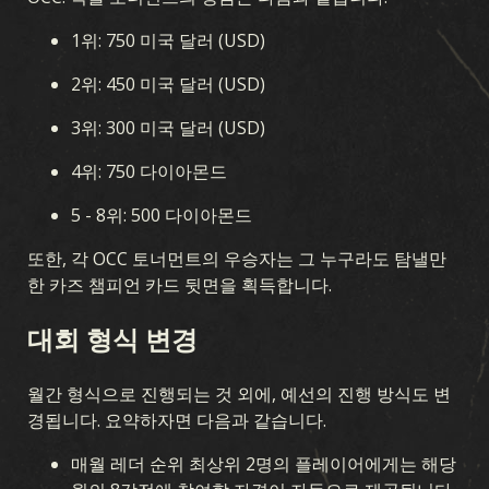
게임
1위: 750 미국 달러 (USD)
KARDS란 무엇인가요
플레이 방법
상점
2위: 450 미국 달러 (USD)
민족 국가
카즈
FAQ
3위: 300 미국 달러 (USD)
4위: 750 다이아몬드
카드
5 - 8위: 500 다이아몬드
수집품
덱 빌더
덱
드래프트 모드
또한, 각 OCC 토너먼트의 우승자는 그 누구라도 탐낼만
한 카즈 챔피언 카드 뒷면을 획득합니다.
KARDS 게임 확장
대회 형식 변경
오세아니아 폭풍
전쟁의 시작
본토 전선
월간 형식으로 진행되는 것 외에, 예선의 진행 방식도 변
제공권 장악
해상 전투
연합 전선
피와 강철
경됩니다. 요약하자면 다음과 같습니다.
비밀 작전
겨울 전쟁
전우
군단
돌파작전
매월 레더 순위 최상위 2명의 플레이어에게는 해당
전쟁
충성