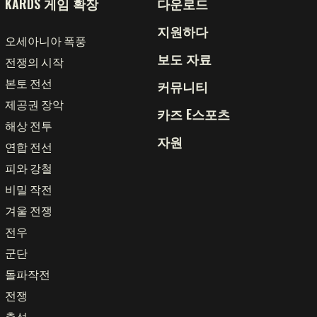
KARDS 게임 확장
다운로드
지원하다
오세아니아 폭풍
보도 자료
전쟁의 시작
본토 전선
커뮤니티
제공권 장악
카즈 E스포츠
해상 전투
자원
연합 전선
피와 강철
비밀 작전
겨울 전쟁
전우
군단
언어
돌파작전
전쟁
English
简体中文
繁體中文
충성