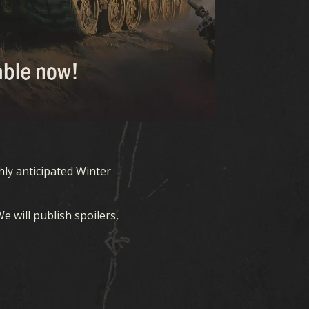
다운로드
지원하다
보도 자료
ly anticipated Winter
커뮤니티
 will publish spoilers,
카즈 E스포츠
자원