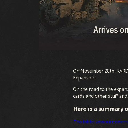
KARDS란 무엇인가요
플레이 방법
상점
On November 28th, KARDS 
민족 국가
드
Expansion.
카즈
On the road to the expans
cards and other stuff and
FAQ
Here is a summary o
The initial announcemen