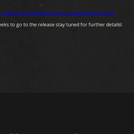
비밀 작전
ds moving into reserve and what cards are returning
겨울 전쟁
ks to go to the release stay tuned for further details!
전우
군단
돌파작전
전쟁
충성