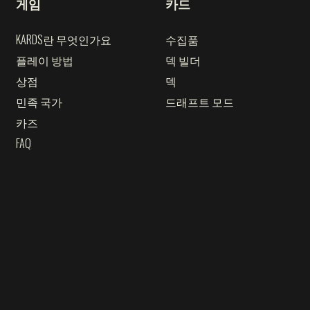
게임
카드
KARDS란 무엇인가요
수집품
플레이 방법
덱 빌더
상점
덱
민족 국가
드래프트 모드
카즈
FAQ