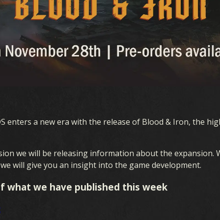
수집품
오세아니아 폭풍
덱 빌더
전쟁의 시작
덱
본토 전선
enters a new era with the release of Blood & Iron, the high
래프트 모드
제공권 장악
해상 전투
ion we will be releasing information about the expansion. We
 we will give you an insight into the game development.
연합 전선
f what we have published this week
피와 강철
t