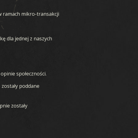
E
w ramach mikro-transakcji
ę dla jednej z naszych
POBIERZ
WSPARCIE
opinie społeczności.
AKTUALNOŚCI
, zostały poddane
SPOŁECZNOŚĆ
A
pnie zostały
E-SPORT KARDS