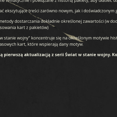
ne tematycznie i powiązane z historią pakiety, aby ułatwić
ać ekscytujące treści zarówno nowym, jak i doświadczonym
tody dostarczania dokładnie określonej zawartości (w do
sowania kart z pakietów)
 w stanie wojny" koncentruje się na określonym motywie his
asowych kart, które wspierają dany motyw.
zą pierwszą aktualizacją z serii Świat w stanie wojny. 