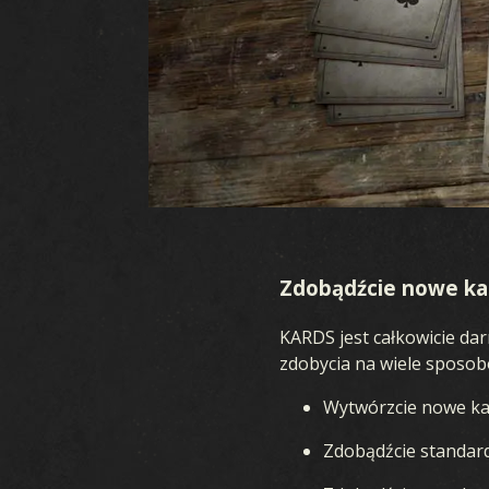
Zdobądźcie nowe kar
KARDS jest całkowicie da
zdobycia na wiele sposob
Wytwórzcie nowe kar
GRA
K
Zdobądźcie standard