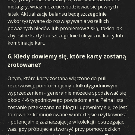
meta gry, wciąż możecie spodziewać się pewnych
LETNIE ROZSZERZENIE
łatek. Aktualizacje balansu będą szczególnie
wykorzystywane do rozwiązywania wszelkich
BURZA W OCEANII
WCZESNA WOJNA
FRONT KRAJOWY
poważnych błędów lub problemów z siłą, takich jak
zbyt silne karty lub szczególnie toksyczne karty lub
PRZEWAGA POWIETRZNA
WOJNA MORSKA
kombinacje kart.
ZJEDNOCZONY FRONT
KREW I ŻELAZO
TAJNE OPERACJE
6. Kiedy dowiemy się, które karty zostaną
WOJNA ZIMOWA
BROTHERS IN ARMS
LEGIONY
zrotowane?
PRZEŁOM
W OGNIU WOJNY
LOJALNOŚĆ
O tym, które karty zostaną włączone do puli
rezerwowej, poinformujemy z kilkutygodniowym
wyprzedzeniem - generalnie możecie spodziewać się
około 4-6 tygodniowego powiadomienia. Pełna lista
zostanie przekazana na blogu i upewnimy się, że jest
to również komunikowane w interfejsie użytkownika
- potencjalnie zaznaczając je w kolekcji i ostrzegając
was, gdy próbujecie stworzyć przy pomocy dzikich