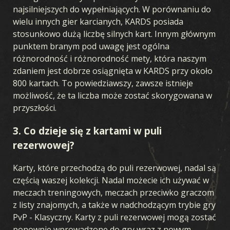
najsilniejszych do wypełniających. W porównaniu do
wielu innych gier karcianych, KARDS posiada
stosunkowo dużą liczbę silnych kart. Innym głównym
punktem branym pod uwagę jest ogólna
różnorodność i różnorodność mety, która naszym
zdaniem jest dobrze osiągnięta w KARDS przy około
800 kartach. To powiedziawszy, zawsze istnieje
możliwość, że ta liczba może zostać skorygowana w
przyszłości.
3. Co dzieje się z kartami w puli
rezerwowej?
Karty, które przechodzą do puli rezerwowej, nadal są
częścią waszej kolekcji. Nadal możecie ich używać w
meczach treningowych, meczach przeciwko graczom
z listy znajomych, a także w nadchodzącym trybie gry
PvP - Klasyczny. Karty z puli rezerwowej mogą zostać
ponownie wprowadzone do gry wraz z nowym