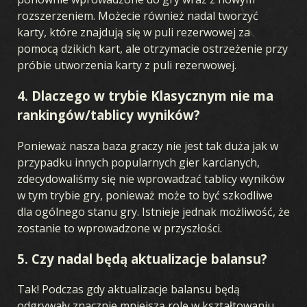
rozszerzeniem. Możecie również nadal tworzyć
karty, które znajdują się w puli rezerwowej za
pomocą dzikich kart, ale otrzymacie ostrzeżenie przy
próbie utworzenia karty z puli rezerwowej.
4. Dlaczego w trybie Klasycznym nie ma
rankingów/tablicy wyników?
Ponieważ nasza baza graczy nie jest tak duża jak w
GRA
przypadku innych popularnych gier karcianych,
zdecydowaliśmy się nie wprowadzać tablicy wyników
CZYM JEST KARDS
JAK GRAĆ
SKLEP
KRAJE
w tym trybie gry, ponieważ może to być szkodliwe
AKADEMIA KARDS
FAQ
dla ogólnego stanu gry. Istnieje jednak możliwość, że
zostanie to wprowadzone w przyszłości.
KARTY
5. Czy nadal będą aktualizacje balansu?
KOLEKCJA
KREATOR TALII
TALIE
DRAFT
Tak! Podczas gdy aktualizacje balansu będą
odgrywały znacznie mniejszą rolę w kształtowaniu