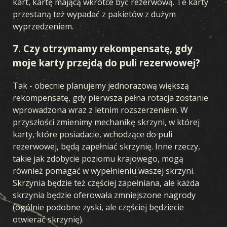
kart, kartę mającą wkrótce być rezerwową. Te karty
przestaną też wypadać z pakietów z dużym
wyprzedzeniem.
7. Czy otrzymamy rekompensatę, gdy
moje karty przejdą do puli rezerwowej?
Tak - obecnie planujemy jednorazową większą
rekompensatę, gdy pierwsza pełna rotacja zostanie
wprowadzona wraz z letnim rozszerzeniem. W
przyszłości zmienimy mechanikę skrzyni, w której
karty, które posiadacie, wchodzące do puli
rezerwowej, będą zapełniać skrzynię. Inne rzeczy,
takie jak zdobycie poziomu krajowego, mogą
również pomagać w wypełnieniu waszej skrzyni.
Skrzynia będzie też częściej zapełniana, ale każda
skrzynia będzie oferowała zmniejszone nagrody
(ogólnie podobne zyski, ale częściej będziecie
otwierać skrzynię).