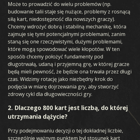
Może to prowadzić do wielu problemów (np.
budowanie talii staje się nużące, problemy z rosnącą
siłą kart, niedostępność dla nowszych graczy).
Chcemy wdrożyć dobrą i stabilną mechanikę, która
zajmuje się tymi potencjalnymi problemami, zanim
staną się one rzeczywistymi, dużymi problemami,
które mogą spowodować wiele kłopotów. W ten
sposób chcemy położyć fundamenty pod
długotrwałą, udaną i przyjemną grę, w której gracze
będą mieli pewność, że będzie ona trwała przez długi
czas. Widzimy rotację jako niezbędny krok do
podjęcia w miarę dojrzewania gry, aby stworzyć
zdrowy cykl dla długowieczności gry.
2. Dlaczego 800 kart jest liczbą, do której
utrzymania dążycie?
Przy podejmowaniu decyzji o tej dokładnej liczbie,
szczególnie ważnym punktem był stosunek kart