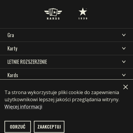
Gra
CZYM JEST KARDS
Karty
POBIERZ
WSPARCIE
AKTUALNOŚCI
JAK GRAĆ
KOLEKCJA
LETNIE ROZSZERZENIE
SPOŁECZNOŚĆ
E-SPORT KARDS
ZASOBY
SKLEP
KREATOR TALII
BURZA W OCEANII
Kards
KRAJE
JĘZYK
TALIE
WCZESNA WOJNA
POBIERZ
AKADEMIA KARDS
English
简体中文
繁體中文
Français
DRAFT
Ta strona wykorzystuje pliki cookie do zapewnienia
FRONT KRAJOWY
Privacy Policy
Terms of use
WSPARCIE
Deutsch
Português
Pусский
Italiano
FAQ
użytkownikowi lepszej jakości przeglądania witryny.
AKTUALNOŚCI
PRZEWAGA POWIETRZNA
contact@1939games.com
Więcej informacji
Español
한국어
日本語
SPOŁECZNOŚĆ
WOJNA MORSKA
E-SPORT KARDS
ZJEDNOCZONY FRONT
ODRZUĆ
ZAAKCEPTUJ
ZASOBY