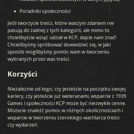
Poradniki społeczności
Jeśli tworzycie treści, które waszym zdaniem nie
pasują do żadnej z tych kategorii, ale mimo to
chcielibyście wziąć udział w KCP, dajcie nam znać!
Chcielibyśmy spróbować dowiedzieć się, w jaki
sposób moglibyśmy pomóc wam w tworzeniu
wybranych przez was treści.
Korzyści
GRA
Niezależnie od tego, czy jesteście na początku swojej
kariery, czy jesteście już weteranami, wsparcie z 1939
CZYM JEST KARDS
JAK GRAĆ
SKLEP
KRAJE
Games i społeczności KCP może być niezwykle cenne.
Możecie znaleźć pomoc w różnych okolicznościach i
AKADEMIA KARDS
FAQ
wsparcie w tworzeniu szerokiego wachlarza treści
czy wydarzeń.
KARTY