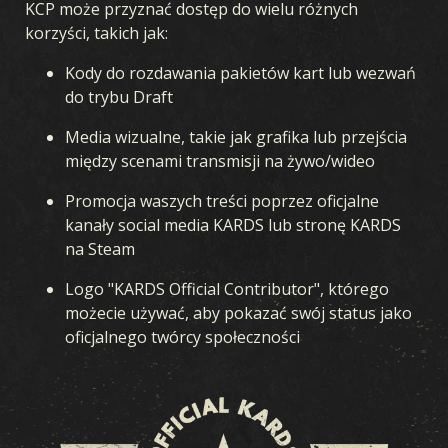
KCP może przyznać dostęp do wielu różnych
korzyści, takich jak:
KOLEKCJA
KREATOR TALII
TALIE
DRAFT
Kody do rozdawania pakietów kart lub wezwań
do trybu Draft
LETNIE ROZSZERZENIE
Media wizualne, takie jak grafika lub przejścia
między scenami transmisji na żywo/wideo
BURZA W OCEANII
WCZESNA WOJNA
FRONT KRAJOWY
PRZEWAGA POWIETRZNA
WOJNA MORSKA
Promocja waszych treści poprzez oficjalne
kanały social media KARDS lub stronę KARDS
ZJEDNOCZONY FRONT
KREW I ŻELAZO
TAJNE OPERACJE
na Steam
WOJNA ZIMOWA
BROTHERS IN ARMS
LEGIONY
Logo "KARDS Official Contributor", którego
PRZEŁOM
W OGNIU WOJNY
LOJALNOŚĆ
możecie używać, aby pokazać swój status jako
oficjalnego twórcy społeczności