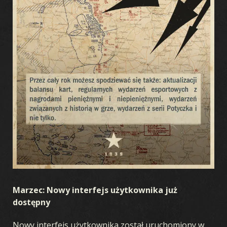
GRA
CZYM JEST KARDS
JAK GRAĆ
SKLEP
KRAJE
AKADEMIA KARDS
FAQ
Marzec: Nowy interfejs użytkownika już
KARTY
dostępny
KOLEKCJA
KREATOR TALII
TALIE
DRAFT
Nowy interfejs użytkownika został uruchomiony w