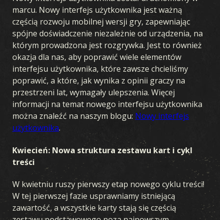
marcu. Nowy interfejs użytkownika jest ważną
częścią rozwoju mobilnej wersji gry, zapewniając
LETNIE ROZSZERZENIE
spójne doświadczenie niezależnie od urządzenia, na
którym prowadzona jest rozgrywka. Jest to również
BURZA W OCEANII
WCZESNA WOJNA
FRONT KRAJOWY
okazja dla nas, aby poprawić wiele elementów
PRZEWAGA POWIETRZNA
WOJNA MORSKA
interfejsu użytkownika, które zawsze chcieliśmy
poprawić, a które, jak wynika z opinii graczy na
ZJEDNOCZONY FRONT
KREW I ŻELAZO
TAJNE OPERACJE
przestrzeni lat, wymagały ulepszenia. Więcej
WOJNA ZIMOWA
BROTHERS IN ARMS
LEGIONY
informacji na temat nowego interfejsu użytkownika
można znaleźć na naszym blogu:
Nowy interfejs
PRZEŁOM
W OGNIU WOJNY
LOJALNOŚĆ
użytkownika
.
Kwiecień: Nowa struktura zestawu kart i cykl
treści
W kwietniu ruszy pierwszy etap nowego cyklu treści!
W tej pierwszej fazie usprawniamy istniejącą
zawartość, a wszystkie karty stają się częścią
zestawu podstawowego poza najnowszym