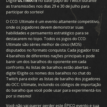
Digite
ULTIMATE
no bate-papo do Twitch durante
as transmissões nos dias 29 e 30 de Julho para
participar do sorteio!
O CCO: Ultimate é um evento altamente competitivo,
onde os jogadores devem demonstrar suas
habilidades e pensamento estratégico para se
destacarem no topo. Todos os jogos do CCO:
Ultimate são séries melhor de cinco (MD5)
disputados no formato conquista. Cada jogador traz
4 baralhos de diferentes nações principais e pode
banir um dos baralhos do oponente em cada
confronto. As listas de baralhos estão abertas -
digite !Digite os nomes dos baralhos no chat do
Twitch para exibir as listas de baralho dos jogadores
do OCC: Ultimate, incluindo os códigos de importação
do baralho que você pode usar para experimentá-los
por si mesmo!
Você não vai querer perder este ÉPICO evento e sua