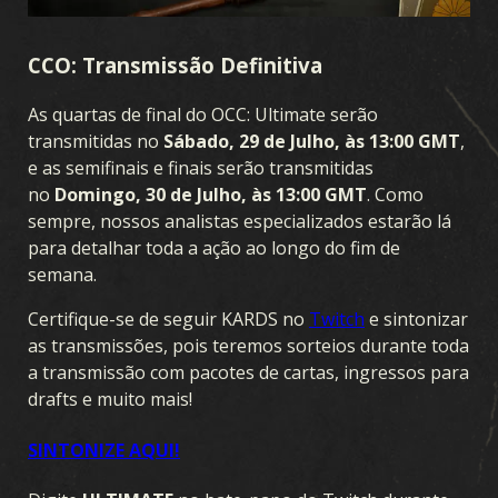
TEMPESTADE OCEÂNICA
PRELÚDIO À GUERRA
CCO: Transmissão Definitiva
FRENTE INTERNA
SUPREMACIA AÉREA
GUERRA NAVAL
As quartas de final do OCC: Ultimate serão
FRENTE UNIDA
SANGUE & FERRO
OPERAÇÕES SECRETAS
transmitidas no
Sábado, 29 de Julho, às 13:00 GMT
,
GUERRA DE INVERNO
BROTHERS IN ARMS
LEGIÕES
e as semifinais e finais serão transmitidas
no
Domingo, 30 de Julho, às 13:00 GMT
. Como
AVANÇO
OPERAÇÕES DE GUERRA
FIDELIDADE
sempre, nossos analistas especializados estarão lá
para detalhar toda a ação ao longo do fim de
semana.
Certifique-se de seguir KARDS no
Twitch
e sintonizar
as transmissões, pois teremos sorteios durante toda
a transmissão com pacotes de cartas, ingressos para
drafts e muito mais!
SINTONIZE AQUI!