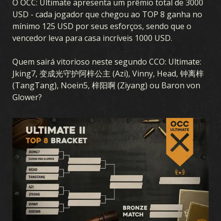
O OCC: Ultimate apresenta um prêmio total de 3000
USD - cada jogador que chegou ao TOP 8 ganha no
mínimo 125 USD por seus esforços, sendo que o
vencedor leva para casa incríveis 1000 USD.
Quem sairá vitorioso neste segundo CCO: Ultimate:
Jking7, 变成光守护阿梓公主 (Azi), Vinny, Head, 钟离梓
JOGO
(TangTang), Noein5, 梓阳啊 (Ziyang) ou Baron von
Glower?
O QUE É O KARDS
COMO JOGAR
LOJA
NAÇÕES
ACADEMIA DE KARDS
PERGUNTAS FREQUENTES
CARTAS
COLEÇÃO
CRIADOR DE BARALHO
BARALHOS
DRAFT
EXPANSÃO: EXPANSÃO DE VERÃO