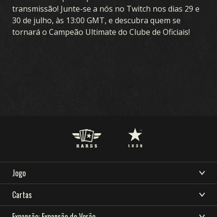
transmissão! Junte-se a nós no Twitch nos dias 29 e
30 de julho, às 13:00 GMT, e descubra quem se
tornará o Campeão Ultimate do Clube de Oficiais!
Jogo
BAIXAR
SUPORTE
NOVIDADES
O QUE É O KARDS
Cartas
COMUNIDADE
KARDS ESPORTS
COMO JOGAR
COLEÇÃO
Expansão: Expansão de Verão