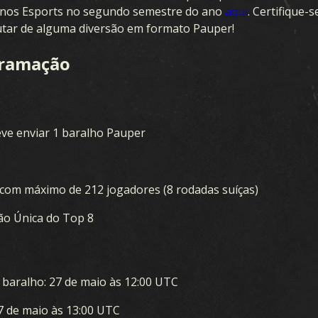
 nos Esports no segundo semestre do ano
aqui
. Certifique-
FRENTE UNIDA
utar de alguma diversão em formato Pauper!
SANGUE & FERRO
gramação
OPERAÇÕES SECRETAS
GUERRA DE INVERNO
eve enviar 1 baralho Pauper
BROTHERS IN ARMS
LEGIÕES
a com máximo de 212 jogadores (8 rodadas suíças)
ão Única do Top 8
AVANÇO
OPERAÇÕES DE GUERRA
 baralho: 27 de maio às 12:00 UTC
FIDELIDADE
27 de maio às 13:00 UTC