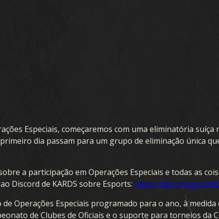
ARTAS
EXPANSÃO:
EXPANSÃO D
VERÃO
COLEÇÃO
TEMPESTADE OCEÂNICA
rações Especiais, começaremos com uma eliminatória suíça 
OR DE BARALHO
PRELÚDIO À GUERRA
primeiro dia passam para um grupo de eliminação única que
ARALHOS
FRENTE INTERNA
sobre a participação em Operações Especiais e todas as cois
DRAFT
SUPREMACIA AÉREA
 ao Discord de KARDS sobre Esports:
https://discord.gg/2
GUERRA NAVAL
io de Operações Especiais programado para o ano, à medid
eonato de Clubes de Oficiais e o suporte para torneios da