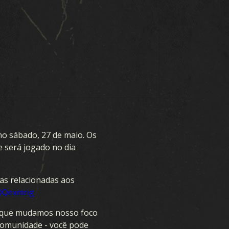
E
BAIXAR
SUPORTE
no sábado, 27 de maio. Os
 será jogado no dia
NOVIDADES
as relacionadas aos
COMUNIDADE
88DQexmng
a que mudamos nosso foco
KARDS ESPORTS
 Comunidade - você pode