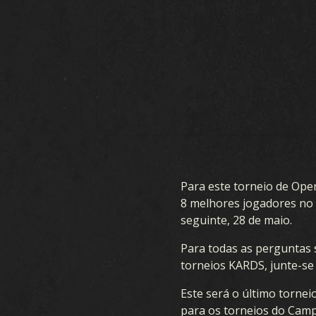
JOGO
C
O QUE É O KARDS
Para este torneio de Ope
COMO JOGAR
CRIAD
8 melhores jogadores no 
seguinte, 28 de maio.
LOJA
B
Para todas as perguntas 
NAÇÕES
torneios KARDS, junte-se
ACADEMIA DE KARDS
Este será o último torne
para os torneios do Camp