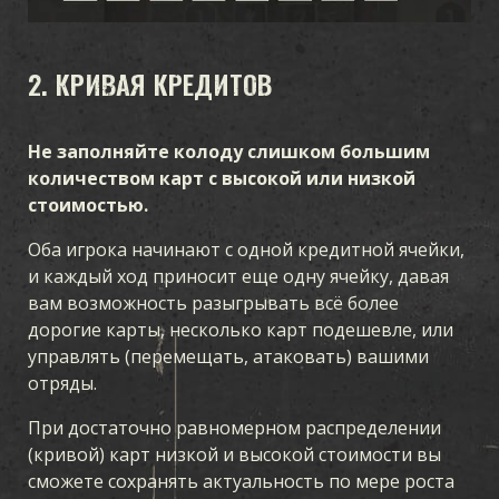
2. КРИВАЯ КРЕДИТОВ
Не заполняйте колоду слишком большим
количеством карт с высокой или низкой
стоимостью.
Оба игрока начинают с одной кредитной ячейки,
и каждый ход приносит еще одну ячейку, давая
вам возможность разыгрывать всё более
дорогие карты, несколько карт подешевле, или
ИГРА
управлять (перемещать, атаковать) вашими
отряды.
ЧТО ТАКОЕ KARDS
КАК ИГРАТЬ
МАГАЗИН
НАЦИИ
При достаточно равномерном распределении
АКАДЕМИЯ KARDS
ЧАСТО ЗАДАВАЕМЫЕ ВОПРОСЫ
(кривой) карт низкой и высокой стоимости вы
сможете сохранять актуальность по мере роста