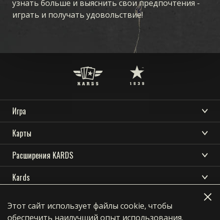
узнать больше и выяснить свои предпочтения -
играть и получать удовольствие!
Игра
СКАЧАТЬ
ПОДДЕРЖКА
НОВОСТИ
ЧТО ТАКОЕ KARDS
Карты
СООБЩЕСТВО
KARDS КИБЕРСПОРТ
КАК ИГРАТЬ
КОЛЛЕКЦИЯ
Расширения KARDS
РЕСУРСЫ
МАГАЗИН
СБОРКА КОЛОДЫ
ШТОРМ В ОКЕАНИИ
Kards
НАЦИИ
ЯЗЫК
КОЛОДЫ
НАЧАЛО ВОЙНЫ
СКАЧАТЬ
АКАДЕМИЯ KARDS
English
简体中文
繁體中文
Français
ДРАФТ
Этот сайт использует файлы cookie, чтобы
ТЫЛОВОЙ ФРОНТ
Privacy Policy
Terms of use
ПОДДЕРЖКА
Deutsch
Polski
Português
Italiano
ЧАСТО ЗАДАВАЕМЫЕ ВОПРОСЫ
обеспечить наилучший опыт использования.