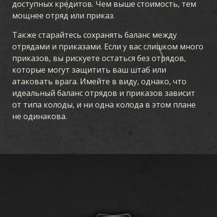
КАРТЫ
доступных кредитов. Чем выше стоимость, тем
мощнее отряд или приказ.
КОЛЛЕКЦИЯ
СБОРКА КОЛОДЫ
КОЛОДЫ
ДРАФТ
Также старайтесь сохранять баланс между
отрядами и приказами. Если у вас слишком много
приказов, вы рискуете остаться без отрядов,
РАСШИРЕНИЯ KARDS
которые могут защитить ваш штаб или
атаковать врага. Имейте в виду, однако, что
ШТОРМ В ОКЕАНИИ
НАЧАЛО ВОЙНЫ
ТЫЛОВОЙ ФРОНТ
идеальный баланс отрядов и приказов зависит
ВОЗДУШНОЕ ПРЕВОСХОДСТВО
МОРСКОЙ БОЙ
от типа колоды, и ни одна колода в этом плане
не одинакова.
ЕДИНЫЙ ФРОНТ
ЖЕЛЕЗОМ И КРОВЬЮ
ТАЙНЫЕ ОПЕРАЦИИ
ЗИМНЯЯ ВОЙНА
БРАТЬЯ ПО ОРУЖИЮ
ЛЕГИОНЫ
ПРОРЫВ
ТЕАТРЫ ВОЙНЫ
СОЮЗ