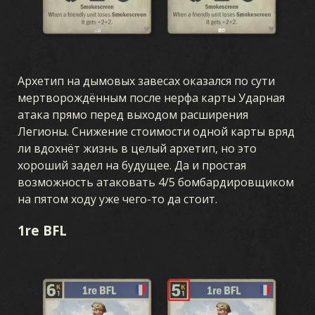
ИГРА
ЧТО ТАКОЕ KARDS
КАК ИГРАТЬ
МАГАЗИН
НАЦИИ
АКАДЕМИЯ KARDS
ЧАСТО ЗАДАВАЕМЫЕ ВОПРОСЫ
Архетип на дымовых завесах оказался по сути
мертворождённым после нерфа карты Ударная
атака прямо перед выходом расширения
КАРТЫ
Легионы. Снижение стоимости одной карты вряд
ли вдохнёт жизнь в целый архетип, но это
КОЛЛЕКЦИЯ
СБОРКА КОЛОДЫ
КОЛОДЫ
ДРАФТ
хороший задел на будущее. Да и простая
возможность атаковать 4/5 бомбардировщиком
на пятом ходу уже чего-то да стоит.
РАСШИРЕНИЯ KARDS
1re BFL
ШТОРМ В ОКЕАНИИ
НАЧАЛО ВОЙНЫ
ТЫЛОВОЙ ФРОНТ
ВОЗДУШНОЕ ПРЕВОСХОДСТВО
МОРСКОЙ БОЙ
ЕДИНЫЙ ФРОНТ
ЖЕЛЕЗОМ И КРОВЬЮ