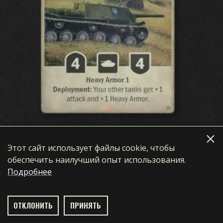
СКАЧАТЬ
ПОДДЕРЖКА
НОВОСТИ
СООБЩЕСТВО
KARDS КИБЕРСПОРТ
РЕСУРСЫ
ЯЗЫК
English
简体中文
繁體中文
Français
Этот сайт использует файлы cookie, чтобы
Советские танковые колоды на данный момент
Deutsch
Polski
Português
Italiano
обеспечить наилучший опыт использования.
трудно назвать метовыми, но когда придёт их
Подробнее
Español
한국어
日本語
день, СУ-152 будет готов оказать им посильную
поддержку. Возможно, карта даже может
появиться в колодах на немецких танках, хотя
ОТКЛОНИТЬ
ПРИНЯТЬ
такой синтез обречён остаться