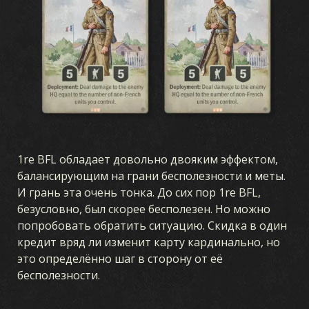
ТАЙНЫЕ ОПЕРАЦИИ
ЗИМНЯЯ ВОЙНА
БРАТЬЯ ПО ОРУЖИЮ
ЛЕГИОНЫ
ПРОРЫВ
ТЕАТРЫ ВОЙНЫ
СОЮЗ
1re BFL обладает довольно двояким эффектом,
балансирующим на грани бесполезности и меты.
И грань эта очень тонка. До сих пор 1re BFL,
безусловно, был скорее бесполезен. Но можно
попробовать обратить ситуацию. Скидка в один
кредит вряд ли изменит карту кардинально, но
это определённо шаг в сторону от её
бесполезности.