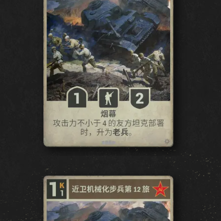
遊戲
KARDS 是什麼
如何游戏
商店
國家
KARDS 學院
常見問題
收藏
收藏
卡组生成器
卡組
競技場
擴展包
澳紐風暴
早期戰爭
國土陣線
空中霸權
海戰
聯合戰線
血與鐵
秘密行動
冬季战争
戰友