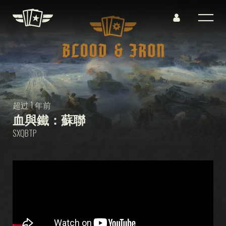
超过 1 年前
血與鐵：蘇聯
SXQBTP