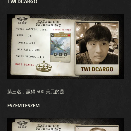
TWI DCARGO
KARDS 是什麼
如何游戏
商店
國家
KARDS 學院
常見問題
收藏
收藏
卡组生成器
卡組
競技場
擴展包
澳紐風暴
早期戰爭
國土陣線
空中霸權
海戰
第三名，贏得 500 美元的是
聯合戰線
血與鐵
秘密行動
冬季战争
戰友
軍團
突破
戰區
ALLEGIANCE
ESZEMTESZEM