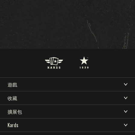
遊戲
KARDS 是什麼
收藏
下載
支持
新聞
社區
如何游戏
收藏
擴展包
KARDS电子竞技
可用資源
商店
卡组生成器
澳紐風暴
Kards
國家
卡組
語言
早期戰爭