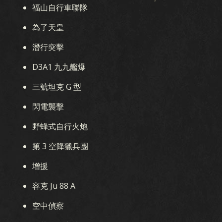
福山自行車聯隊
為了天皇
潛行突擊
D3A1 九九艦爆
三號坦克 G 型
閃電襲擊
野蜂式自行火炮
第 3 空降獵兵團
增援
容克 Ju 88 A
空中偵察