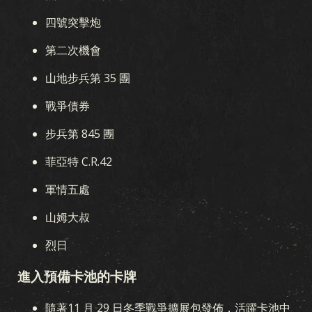
四號突擊炮
第二次機會
山地步兵第 35 團
戰爭債券
步兵第 845 團
菲亞特 C.R.42
軍情五處
山姆大叔
烈日
進入預備卡池的卡牌
隨著11 月 29 日冬季戰爭擴展包發佈，活躍卡池中