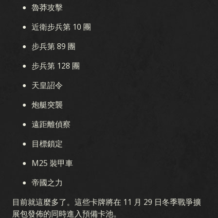
魯莽攻擊
近衛步兵第 10 團
步兵第 89 團
步兵第 128 團
天皇詔令
炮艇突襲
遠距離偵察
目標鎖定
M25 裝甲車
帝國之力
目前就這麼多了。這些卡牌將在 11 月 29 日冬季戰爭擴
展包發佈的同時進入預備卡池。