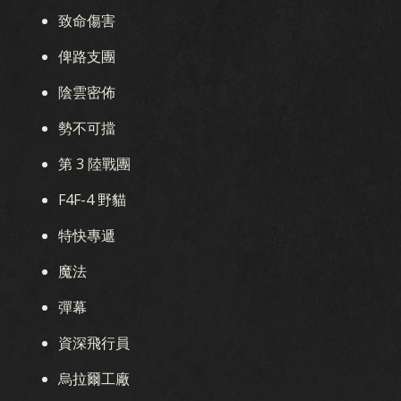
致命傷害
俾路支團
陰雲密佈
勢不可擋
第 3 陸戰團
F4F-4 野貓
特快專遞
魔法
彈幕
資深飛行員
烏拉爾工廠