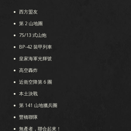
西方盟友
第 2 山地團
75/13 式山炮
BP-42 裝甲列車
皇家海軍光輝號
高空轟炸
近衛空降第 6 團
本土決戰
第 141 山地獵兵團
豐橋聯隊
無產者，聯合起來！