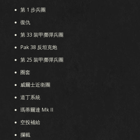
第 1 步兵團
復仇
第 33 裝甲擲彈兵團
Pak 38 反坦克炮
第 25 裝甲擲彈兵團
圈套
威爾士近衛團
道丁系統
瑪蒂爾達 Mk II
空投補給
攔截