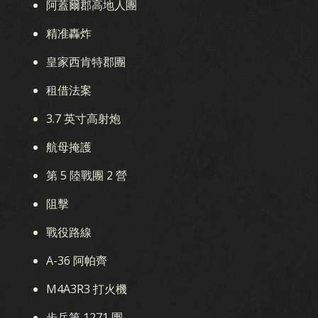
阿蓋爾郡高地人團
精准轟炸
皇家西肯特郡團
租借法案
3.7 英寸高射炮
航母掩護
第 5 陸戰團 2 營
阻擊
戰役路線
A-36 阿帕齊
M4A3R3 打火機
步兵第 1271 團