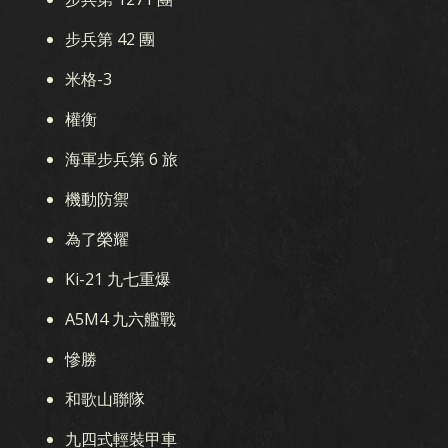
步兵第 42 團
米格-3
權衡
海軍步兵第 6 旅
機動防禦
為了榮耀
Ki-21 九七重爆
A5M4 九六艦戰
慘勝
和歌山聯隊
九四式輕裝甲車