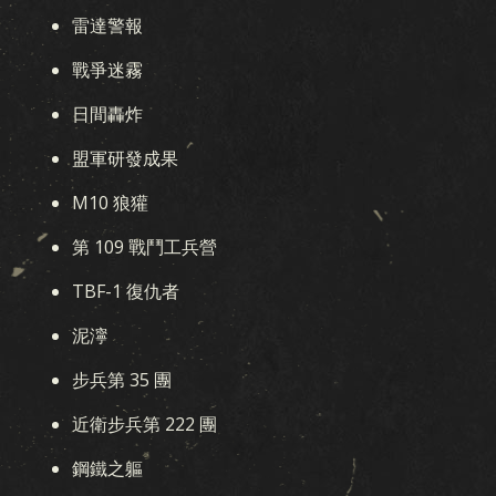
雷達警報
戰爭迷霧
日間轟炸
盟軍研發成果
M10 狼獾
第 109 戰鬥工兵營
TBF-1 復仇者
泥濘
步兵第 35 團
近衛步兵第 222 團
鋼鐵之軀