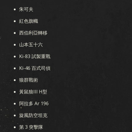
遊戲
朱可夫
KARDS 是什麼
如何游戏
商店
國家
紅色旗幟
KARDS 學院
常見問題
西伯利亞轉移
收藏
山本五十六
Ki-83 試製重戰
收藏
卡组生成器
卡組
競技場
Ki-46 百式司偵
擴展包
狼群戰術
黃鼠狼III H型
澳紐風暴
早期戰爭
國土陣線
空中霸權
海戰
阿拉多 Ar 196
聯合戰線
血與鐵
秘密行動
冬季战争
戰友
旋風防空坦克
軍團
突破
戰區
ALLEGIANCE
第 3 突擊隊