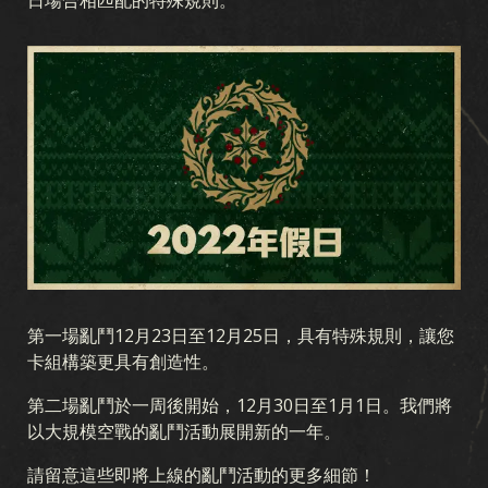
日場合相匹配的特殊規則。
收藏
卡组生成器
卡組
競技場
擴展包
澳紐風暴
早期戰爭
國土陣線
空中霸權
海戰
聯合戰線
血與鐵
秘密行動
冬季战争
戰友
軍團
突破
戰區
ALLEGIANCE
第一場亂鬥12月23日至12月25日，具有特殊規則，讓您
卡組構築更具有創造性。
第二場亂鬥於一周後開始，12月30日至1月1日。我們將
以大規模空戰的亂鬥活動展開新的一年。
請留意這些即將上線的亂鬥活動的更多細節！