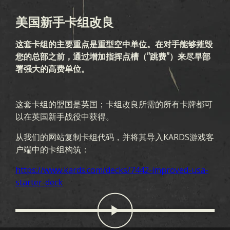
美国新手卡组改良
游戏
这套卡组的主要重点是重型空中单位。在对手能够摧毁
您的总部之前，通过增加指挥点槽（"跳费"）来尽早部
KARDS 是什么
如何游戏
商店
国家
署强大的高费单位。
KARDS 学院
常见问题
这套卡组的盟国是英国；卡组改良所需的所有卡牌都可
收藏
以在英国新手战役中获得。
收藏
卡组生成器
卡组
竞技场
从我们的网站复制卡组代码，并将其导入KARDS游戏客
户端中的卡组构筑：
扩展包
https://www.kards.com/decks/7442-improved-usa-
starter-deck
澳新风暴
早期战争
国土阵线
空中霸权
海战
联合战线
血与铁
秘密行动
冬季战争
战友