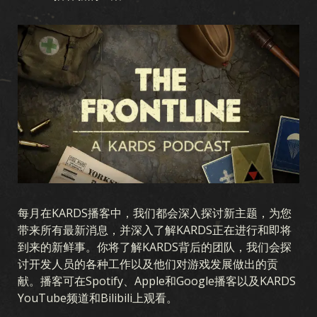
游戏
KARDS 是什么
如何游戏
商店
国家
KARDS 学院
常见问题
每月在KARDS播客中，我们都会深入探讨新主题，为您
带来所有最新消息，并深入了解KARDS正在进行和即将
到来的新鲜事。你将了解KARDS背后的团队，我们会探
收藏
讨开发人员的各种工作以及他们对游戏发展做出的贡
献。播客可在Spotify、Apple和Google播客以及KARDS
收藏
卡组生成器
卡组
竞技场
YouTube频道和Bilibili上观看。