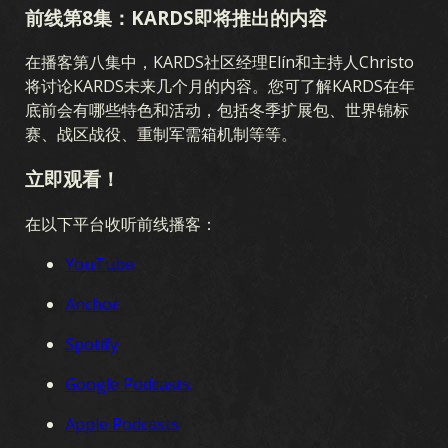
前线第8集：KARDS即将推出的内容
扩展包
在播客第八集中，KARDS社区经理Elín和主持人Christo
澳新风暴
早期战争
国土阵线
空中霸权
海战
将讨论KARDS未来几个月的内容。您可了解KARDS在年
底前会有哪些特色和活动，包括冬季扩展包、世界锦标
联合战线
血与铁
秘密行动
冬季战争
战友
赛、战区战役、重制军需箱机制等等。
军团
突破
战区
忠诚
立即观看！
在以下平台收听前线播客：
YouTube
Anchor
Spotify
Google Podcasts
Apple Podcasts