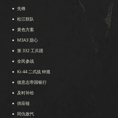
先锋
松江联队
黄色方案
M3A3 甜心
第 332 工兵团
全民参战
Ki-44 二式战 钟馗
德意志帝国银行
及时补给
供应链
同仇敌忾