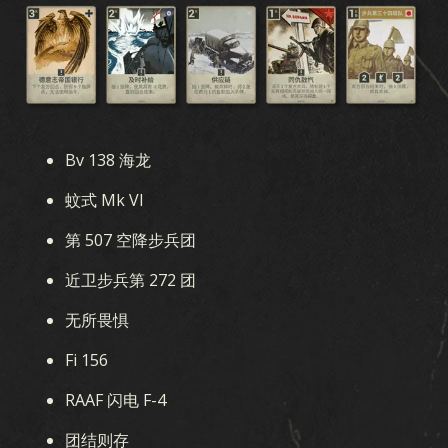
KARDS 是什么
如何游戏
商店
国家
KARDS 学院
常见问题
收藏
Bv 138 海龙
收藏
卡组生成器
卡组
竞技场
蚊式 Mk VI
第 507 空降步兵团
扩展包
近卫步兵第 272 团
澳新风暴
早期战争
国土阵线
空中霸权
海战
无所畏惧
联合战线
血与铁
秘密行动
冬季战争
战友
Fi 156
军团
突破
战区
忠诚
RAAF 闪电 F-4
团结则存