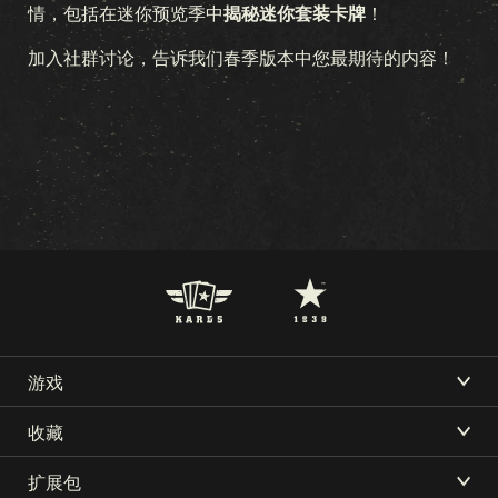
情，包括在迷你预览季中
揭秘迷你套装卡牌
！
加入社群讨论，告诉我们春季版本中您最期待的内容！
游戏
KARDS 是什么
收藏
下载
支持
新闻
社区
如何游戏
收藏
扩展包
KARDS电子竞技
可用资源