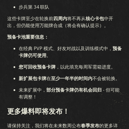
步兵第 34 联队
这些卡牌至少在轮换前
四周内
将不再从
核心卡包
中开
出，但仍能使用万能牌合成（将会有确认提示）。
预备卡池重要信息：
在经典 PVP 模式、好友对战以及训练模式中，
预备
卡牌仍可使用
。
您可回收预备卡牌
，以此填充每周军需箱进度。
新扩展包卡牌
在
至少一年半的时间内
不会被轮换。
未来扩展中，
部分预备卡牌仍有机会回归
- 但可能
有调整！
更多爆料即将发布！
请保持关注，我们将在未来数周公布
春季发布
的更多详