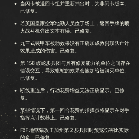
当闪卡被送回卡组并重新抽出时，为非闪卡版本。
已修复。
若英国皇家空军地勤人员位于场上，返回手牌的喷
火战斗机弹出文本有误。已修复。
九三式装甲车被动效果没有正确加成敦贺联队亡计
效果造成的伤害。已修复。
第 158 蝮蛇步兵团与具有修复能力的单位之间存在
错误交互，导致蝮蛇的效果会施加给被消灭单位。
已修复。
断线重连后，行动花费增益无法正确显示。已修
复。
某些情况下，第一回合花费的指挥点将显示在对手
指挥点计数器上。已修复。
F6F 地狱猫攻击加州第 2 步兵团时预览伤害比实际
的多。已修复。