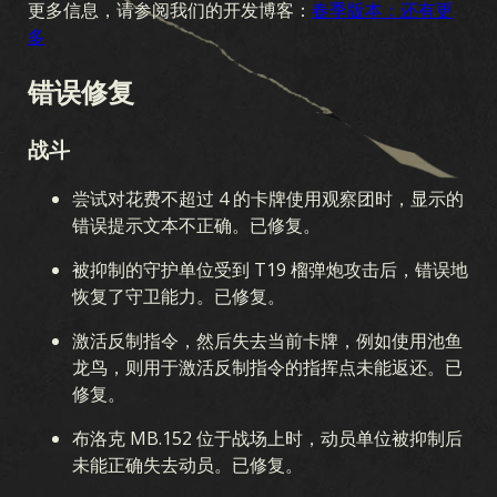
更多信息，请参阅我们的开发博客：
春季版本：还有更
多
收藏
卡组生成器
卡组
竞技场
错误修复
扩展包
战斗
澳新风暴
早期战争
国土阵线
空中霸权
海战
尝试对花费不超过 4 的卡牌使用观察团时，显示的
联合战线
血与铁
秘密行动
冬季战争
战友
错误提示文本不正确。已修复。
军团
突破
战区
忠诚
被抑制的守护单位受到 T19 榴弹炮攻击后，错误地
恢复了守卫能力。已修复。
激活反制指令，然后失去当前卡牌，例如使用池鱼
龙鸟，则用于激活反制指令的指挥点未能返还。已
修复。
布洛克 MB.152 位于战场上时，动员单位被抑制后
未能正确失去动员。已修复。