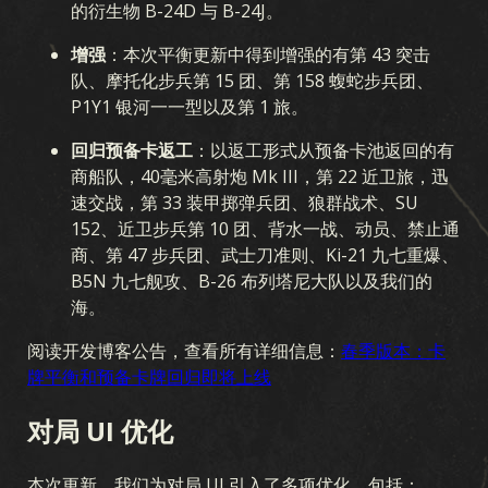
的衍生物 B-24D 与 B-24J。
增强
：本次平衡更新中得到增强的有第 43 突击
队、摩托化步兵第 15 团、第 158 蝮蛇步兵团、
P1Y1 银河一一型以及第 1 旅。
回归预备卡返工
：以返工形式从预备卡池返回的有
商船队，40毫米高射炮 Mk III，第 22 近卫旅，迅
速交战，第 33 装甲掷弹兵团、狼群战术、SU
152、近卫步兵第 10 团、背水一战、动员、禁止通
商、第 47 步兵团、武士刀准则、Ki-21 九七重爆、
B5N 九七舰攻、B-26 布列塔尼大队以及我们的
海。
阅读开发博客公告，查看所有详细信息：
春季版本：卡
牌平衡和预备卡牌回归即将上线
对局 UI 优化
本次更新，我们为对局 UI 引入了多项优化，包括：