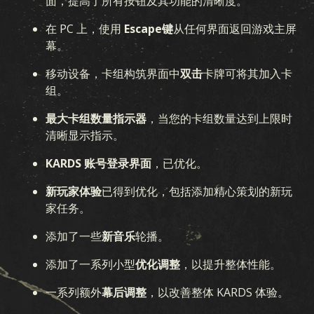
面，提高了所有按钮及其功能的清晰度。
在 PC 上，使用
Escape键
从任何界面返回游戏主屏
幕。
移动设备，卡组构筑界面中
双击
卡牌可将其加入卡
组。
最大卡组数量指示器
，当您的卡组数量达到上限时
清晰显示指示。
KARDS 账号登录界面
，已优化。
新玩家体验
已得到优化，包括添加精心策划的新玩
游戏
家任务。
添加了一些
新音乐
轮播。
KARDS 是什么
如何游戏
商店
国家
KARDS 学院
常见问题
添加了一系列小型
优化调整
，以提升整体性能。
一系列额外
幕后调整
，以改善整体 KARDS 体验。
收藏