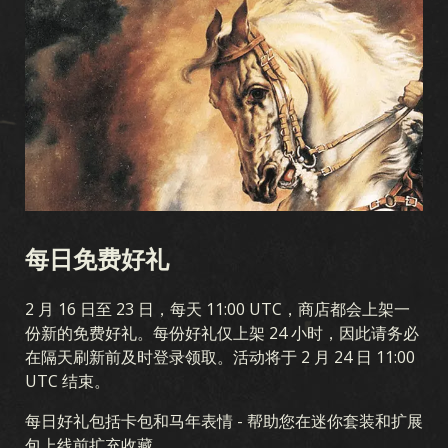
游戏
KARDS 是什么
如何游戏
商店
国家
KARDS 学院
常见问题
每日免费好礼
2 月 16 日至 23 日，每天 11:00 UTC，商店都会上架一
收藏
份新的免费好礼。每份好礼仅上架 24 小时，因此请务必
在隔天刷新前及时登录领取。活动将于 2 月 24 日 11:00
收藏
卡组生成器
卡组
竞技场
UTC 结束。
每日好礼包括卡包和马年表情 - 帮助您在迷你套装和扩展
扩展包
包上线前扩充收藏。