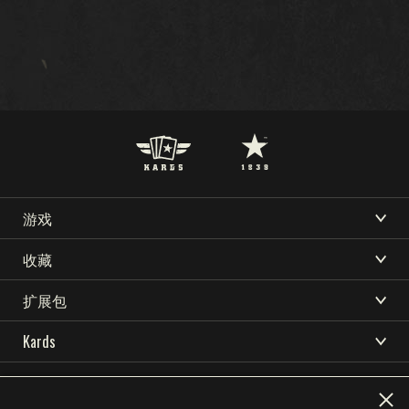
游戏
KARDS 是什么
收藏
下载
支持
新闻
社区
如何游戏
收藏
扩展包
KARDS电子竞技
可用资源
商店
卡组生成器
澳新风暴
Kards
国家
语言
卡组
早期战争
下载
KARDS 学院
English
繁體中文
Français
Deutsch
竞技场
国土阵线
Privacy Policy
Terms of use
支持