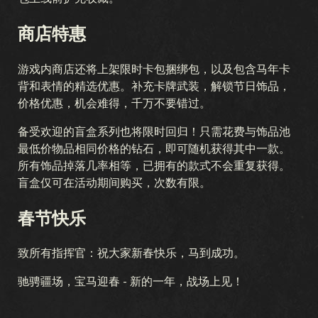
澳新风暴
早期战争
国土阵线
空中霸权
海战
商店特惠
联合战线
血与铁
秘密行动
冬季战争
战友
游戏内商店还将上架限时卡包捆绑包，以及包含马年卡
军团
突破
战区
忠诚
背和表情的精选优惠。补充卡牌武装，解锁节日饰品，
价格优惠，机会难得，千万不要错过。
备受欢迎的盲盒系列也将限时回归！只需花费与饰品池
最低价物品相同价格的钻石，即可随机获得其中一款。
所有饰品掉落几率相等，已拥有的款式不会重复获得。
盲盒仅可在活动期间购买，次数有限。
春节快乐
致所有指挥官：祝大家新春快乐，马到成功。
驰骋疆场，宝马迎春 - 新的一年，战场上见！