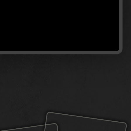
E
POBIERZ
WSPARCIE
AKTUALNOŚCI
SPOŁECZNOŚĆ
A
E-SPORT KARDS