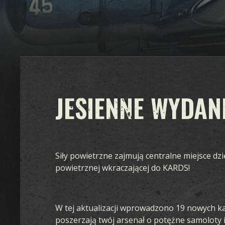
JESIENNE WYDAN
Siły powietrzne zajmują centralne miejsce dz
powietrznej wkraczającej do KARDS!
W tej aktualizacji wprowadzono 19 nowych ka
poszerzają twój arsenał o potężne samoloty 