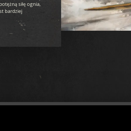
potężną siłę ognia,
st bardziej