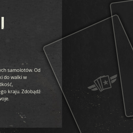
ZJEDNOCZONY FRONT
I
KREW I ŻELAZO
TAJNE OPERACJE
WOJNA ZIMOWA
BROTHERS IN ARMS
ych samolotów. Od
i do walki w
LEGIONY
dkość,
ego kraju. Zdobądź
PRZEŁOM
woje.
W OGNIU WOJNY
LOJALNOŚĆ