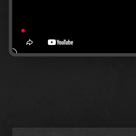
GRA
K
CZYM JEST KARDS
JAK GRAĆ
KRE
SKLEP
KRAJE
AKADEMIA KARDS