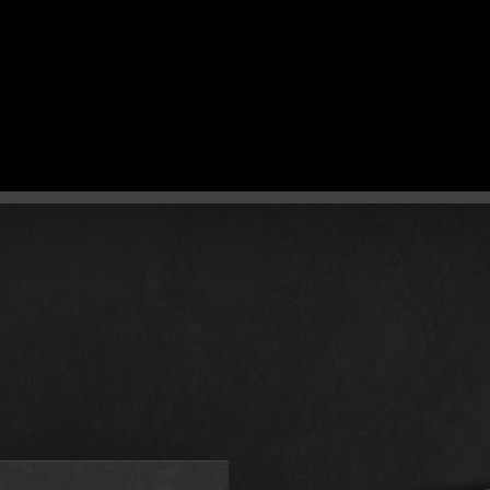
ARTY
LETNIE
ROZSZERZENI
KOLEKCJA
BURZA W OCEANII
ATOR TALII
WCZESNA WOJNA
TALIE
FRONT KRAJOWY
DRAFT
PRZEWAGA POWIETRZN
WOJNA MORSKA