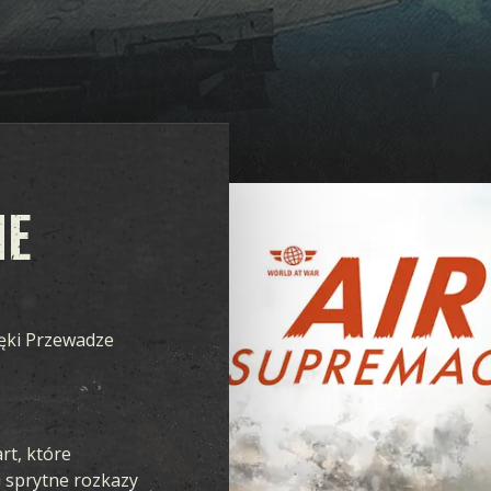
IE
ięki Przewadze
rt, które
i sprytne rozkazy