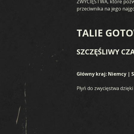
ZWYCIĘSTWA, które pozwal
przeciwnika na jego najgo
TALIE GOT
SZCZĘŚLIWY CZ
Główny kraj: Niemcy | S
Płyń do zwycięstwa dzięki