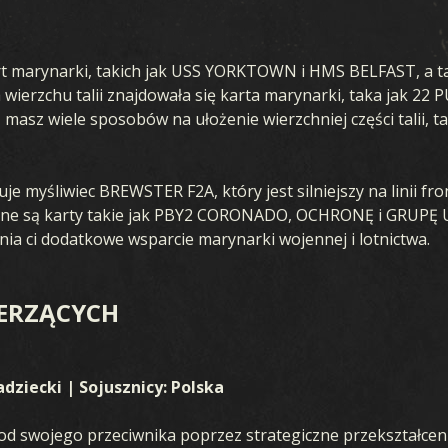
ARTY
LETNIE
ROZSZERZENI
t marynarki, takich jak USS YORKTOWN i HMS BELFAST, a tak
a wierzchu talii znajdowała się karta marynarki, taka jak 2
 masz wiele sposobów na ułożenie wierzchniej części talii,
je myśliwiec BREWSTER F2A, który jest silniejszy na linii fr
tępne są karty takie jak PBY2 CORONADO, OCHRONĘ i GRUP
KOLEKCJA
BURZA W OCEANII
nia ci dodatkowe wsparcie marynarki wojennej i lotnictwa.
ATOR TALII
WCZESNA WOJNA
ERZĄCYCH
TALIE
FRONT KRAJOWY
DRAFT
PRZEWAGA POWIETRZN
dziecki | Sojusznicy: Polska
WOJNA MORSKA
od swojego przeciwnika poprzez strategiczne przekształceni