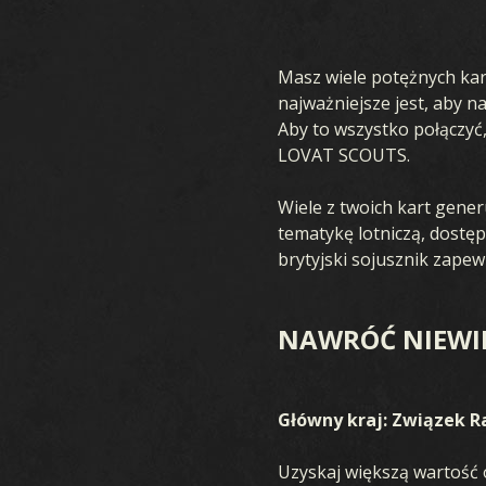
GRA
K
Masz wiele potężnych kar
najważniejsze jest, aby n
Aby to wszystko połączyć,
LOVAT SCOUTS.
Wiele z twoich kart generu
tematykę lotniczą, dos
CZYM JEST KARDS
brytyjski sojusznik zapew
JAK GRAĆ
KRE
NAWRÓĆ NIEWI
SKLEP
KRAJE
Główny kraj: Związek Ra
AKADEMIA KARDS
Uzyskaj większą wartość 