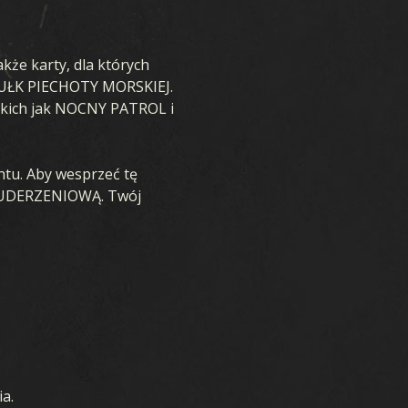
E
że karty, dla których
2 PUŁK PIECHOTY MORSKIEJ.
 takich jak NOCNY PATROL i
POBIERZ
ontu. Aby wesprzeć tę
Ę UDERZENIOWĄ. Twój
WSPARCIE
AKTUALNOŚCI
SPOŁECZNOŚĆ
A
E-SPORT KARDS
a.