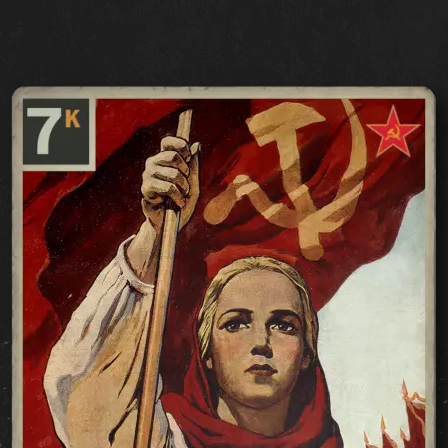
ZJEDNOCZONY FRONT
KREW I ŻELAZO
TAJNE OPERACJE
WOJNA ZIMOWA
BROTHERS IN ARMS
LEGIONY
PRZEŁOM
W OGNIU WOJNY
LOJALNOŚĆ