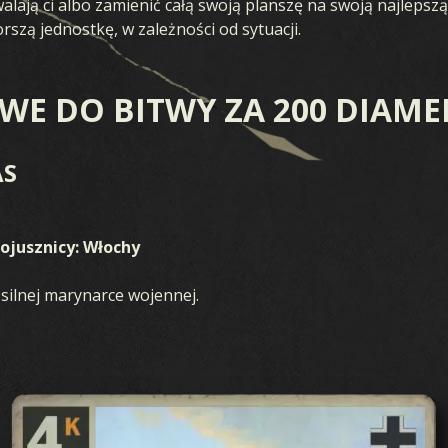
ają ci albo zamienić całą swoją planszę na swoją najlepszą
rszą jednostkę, w zależności od sytuacji.
OWE DO BITWY ZA 200 DIAM
AS
ojusznicy: Włochy
 silnej marynarce wojennej.