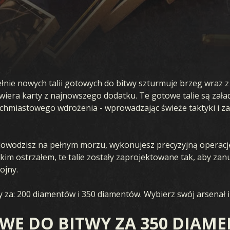
pełnie nowych talii gotowych do bitwy szturmuje brzeg wraz
awiera karty z najnowszego dodatku. Te gotowe talie są zała
hmiastowego wdrożenia - wprowadzając świeże taktyki i za
 dowodzisz na pełnym morzu, wykonujesz precyzyjną operację
żkim ostrzałem, te talie zostały zaprojektowane tak, aby za
ojny.
za: 200 diamentów i 350 diamentów. Wybierz swój arsenał i 
OWE DO BITWY ZA 350 DIAM