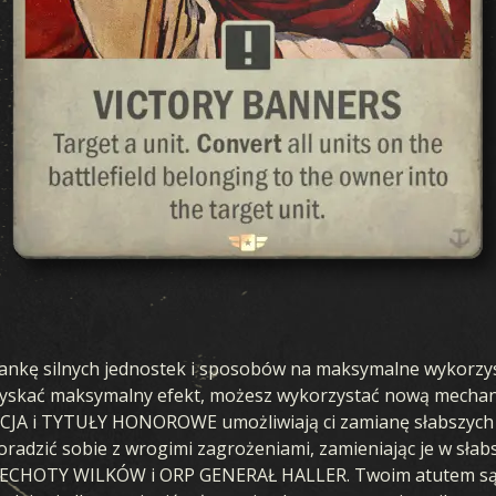
ankę silnych jednostek i sposobów na maksymalne wykorzys
uzyskać maksymalny efekt, możesz wykorzystać nową mechan
JA i TYTUŁY HONOROWE umożliwiają ci zamianę słabszych kar
oradzić sobie z wrogimi zagrożeniami, zamieniając je w sła
K PIECHOTY WILKÓW i ORP GENERAŁ HALLER. Twoim atutem 