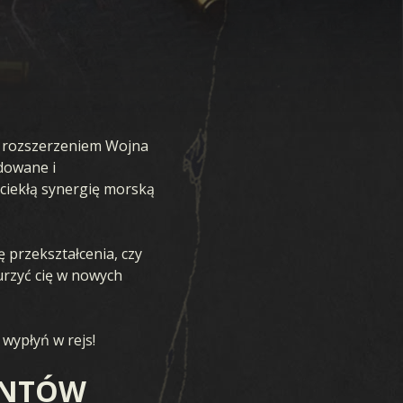
 z rozszerzeniem Wojna
dowane i
ciekłą synergię morską
 przekształcenia, czy
nurzyć cię w nowych
wypłyń w rejs!
ENTÓW