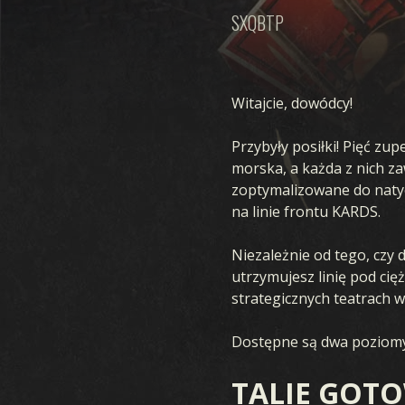
SXQBTP
Witajcie, dowódcy!
Przybyły posiłki! Pięć zu
morska, a każda z nich z
zoptymalizowane do natyc
na linie frontu KARDS.
Niezależnie od tego, czy
utrzymujesz linię pod cię
strategicznych teatrach w
Dostępne są dwa poziomy 
TALIE GOT