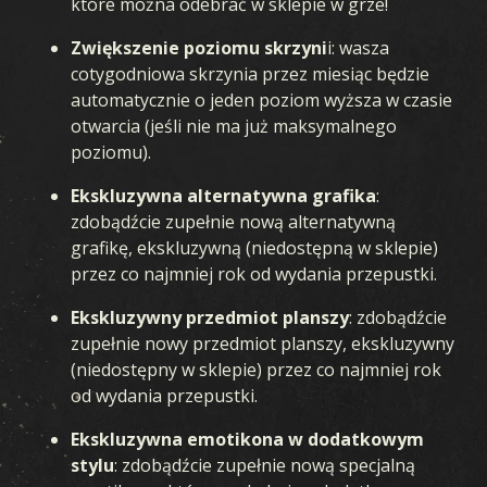
które można odebrać w sklepie w grze!
Zwiększenie poziomu skrzyni
i: wasza
cotygodniowa skrzynia przez miesiąc będzie
automatycznie o jeden poziom wyższa w czasie
otwarcia (jeśli nie ma już maksymalnego
poziomu).
Ekskluzywna alternatywna grafika
:
zdobądźcie zupełnie nową alternatywną
grafikę, ekskluzywną (niedostępną w sklepie)
przez co najmniej rok od wydania przepustki.
Ekskluzywny przedmiot planszy
: zdobądźcie
zupełnie nowy przedmiot planszy, ekskluzywny
(niedostępny w sklepie) przez co najmniej rok
od wydania przepustki.
Ekskluzywna emotikona w dodatkowym
stylu
: zdobądźcie zupełnie nową specjalną