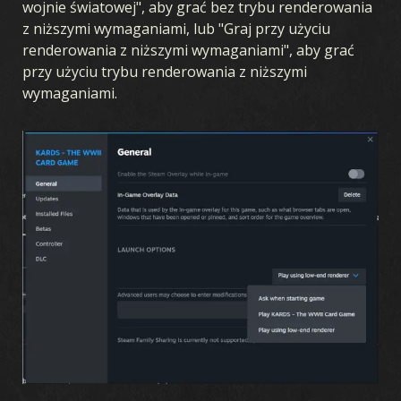
wojnie światowej", aby grać bez trybu renderowania
z niższymi wymaganiami, lub "Graj przy użyciu
renderowania z niższymi wymaganiami", aby grać
przy użyciu trybu renderowania z niższymi
wymaganiami.
GRA
CZYM JEST KARDS
JAK GRAĆ
SKLEP
KRAJE
AKADEMIA KARDS
FAQ
KARTY
KOLEKCJA
KREATOR TALII
TALIE
DRAFT