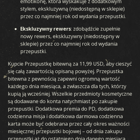
emotikonę, która wyskakuje z dodatkowym
stylem, ekskluzywną (niedostępną w sklepie)
przez co najmniej rok od wydania przepustki.
Ekskluzywny rewers
: zdobądźcie zupełnie
nowy rewers, ekskluzywny (niedostępny w
sklepie) przez co najmniej rok od wydania
przepustki.
Kupcie Przepustkę bitewną za 11,99 USD, aby cieszyć
się całą zawartością opisaną powyżej. Przepustka
bitewna z pewnością zapewni ogromną wartość
każdego dnia miesiąca, a zwłaszcza dla tych, którzy
kupią ją wcześniej. Wszelkie przedmioty kosmetyczne
są dodawane do konta natychmiast po zakupie
przepustki. Dodatkowa premia do PD, dodatkowa
codzienna misja i dodatkowa darmowa codzienna
karta może być odebrana przez cały okres ważności
miesięcznej przepustki bojowej – od dnia zakupu
przepustki aż do ostatniego dnia danego miesiąca.