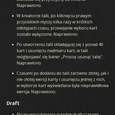
Naprawiono.
W kreatorze talii, po kliknięciu prawym
przyciskiem myszy kilka razy w krótkich
odstępach czasu, przewijanie wyboru kart
zostało wyłączone. Naprawiono.
Po utworzeniu talii składającej się z ponad 40
kart i usunięciu nadmiaru kart, w talii
mógłpojawić się baner „Proszę usunąć talię”.
Naprawiono.
Czasami po dodaniu do talii zarówno złotej, jak i
nie-złotej wersji karty i usunięciu jednej z nich,
w wyborze kart wyświetlana była nieprawidłowa
wersja. Naprawiono.
Draft
Ekran wyszukiwania w trybie draft czasami