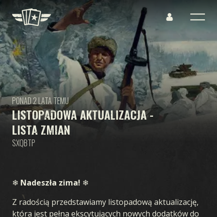
PONAD 2 LATA TEMU
LISTOPADOWA AKTUALIZACJA -
LISTA ZMIAN
SXQBTP
❄
Nadeszła zima!
❄
Z radością przedstawiamy listopadową aktualizację,
która jest pełna ekscytujących nowych dodatków do