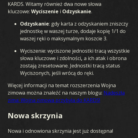
KARDS. Witamy również dwa nowe słowa
kluczowe:
Wyciszenie
i
Odzyskanie
.
Odzyskanie
: gdy karta z odzyskaniem zniszczy
jednostkę w waszej turze, dodaje kopię 1/1 do
waszej ręki o maksymalnym koszcie 3.
Wyciszenie: wyciszone jednostki tracą wszystkie
słowa kluczowe i zdolności
,
a ich atak i obrona
zostają zresetowane. Jednostki tracą status
Wyciszonych, jeśli wrócą do ręki.
Więcej informacji na temat rozszerzenia Wojna
zimowa można znaleźć na naszym blogu:
Nadeszła
zima: Wojna zimowa przybyła do KARDS!
Nowa skrzynia
Nowa i odnowiona skrzynia jest już dostępna!