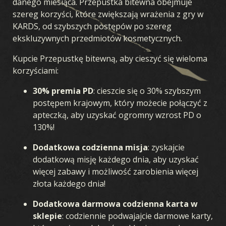
danego miesiąca. Przepustka bitewna obejmuje
szereg korzyści, które zwiększają wrażenia z gry w
KARDS, od szybszych postępów po szereg
ekskluzywnych przedmiotów kosmetycznych.
Kupcie Przepustkę bitewną, aby cieszyć się wieloma
korzyściami:
30% premia PD
: cieszcie się o 30% szybszym
postępem krajowym, który możecie połączyć z
apteczką, aby uzyskać ogromny wzrost PD o
130%!
Dodatkowa codzienna misja
: zyskajcie
dodatkową misję każdego dnia, aby uzyskać
więcej zabawy i możliwość zarobienia więcej
złota każdego dnia!
Dodatkowa darmowa codzienna karta w
sklepie
: codziennie podwajajcie darmowe karty,