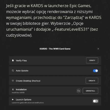
Jeśli gracie w KARDS w launcherze Epic Games,
możecie wybrać opcję renderowania z niższymi
LETNIE ROZSZERZENIE
wymaganiami, przechodząc do "Zarządzaj" w KARDS
w swojej bibliotece gier. Wybierzcie „Opcje
BURZA W OCEANII
WCZESNA WOJNA
FRONT KRAJOWY
uruchamiania” i dodajcie „-FeatureLevelES31” (bez
cudzysłowów).
PRZEWAGA POWIETRZNA
WOJNA MORSKA
ZJEDNOCZONY FRONT
KREW I ŻELAZO
TAJNE OPERACJE
WOJNA ZIMOWA
BROTHERS IN ARMS
LEGIONY
PRZEŁOM
W OGNIU WOJNY
LOJALNOŚĆ