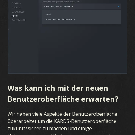
KARDS AKADEMIE
FAQ
KARTEN
KOLLEKTION
DECKBUILDER
DECKS
DRAFT
ERWEITERUNGEN
STURM OZEANIENS
KRIEGSBEGINN
HEIMATFRONT
LUFTHERRSCHAFT
KRIEG ZUR SEE
VEREINTE FRONT
Was kann ich mit der neuen
BLUT UND EISEN
VERDECKTE OPERATIONEN
Benutzeroberfläche erwarten?
WINTERKRIEG
WAFFENBRÜDER
LEGIONEN
Wir haben viele Aspekte der Benutzeroberfläche
DURCHBRUCH
KRIEGSSCHAUPLÄTZE
ALLEGIANCE
überarbeitet um die KARDS-Benutzeroberfläche
zukunftssicher zu machen und einige