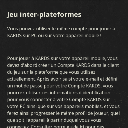
Jeu inter-plateformes
JEU
Vous pouvez utiliser le même compte pour jouer à
BIENVENUE SUR KARDS
COMMENT JOUER
BOUTIQUE
KARDS sur PC ou sur votre appareil mobile !
NATIONS
ACADÉMIE KARDS
FAQ
Pour jouer à KARDS sur votre appareil mobile, vous
CARTES
devez d'abord créer un Compte KARDS dans le client
du jeu sur la plateforme que vous utilisez
CARDS COLLECTION
CONSTRUCTEUR DE DECK
DECKS
actuellement. Après avoir saisi votre e-mail et défini
un mot de passe pour votre Compte KARDS, vous
DRAFT
pourrez utiliser ces informations d'identification
pour vous connecter à votre Compte KARDS sur
EXTENSIONS DE KARDS
votre PC ainsi que sur vos appareils mobiles, et vous
ferez ainsi progresser le même profil de joueur, quel
TEMPÊTE EN OCÉANIE
DÉBUT DE GUERRE
que soit l'appareil à partir duquel vous vous
connectez. Consultez notre guide ici pour des