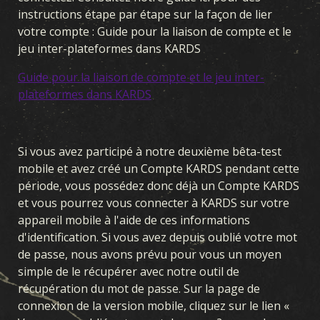
FRONT INTÉRIEUR
SUPRÉMATIE AÉRIENNE
instructions étape par étape sur la façon de lier
GUERRE NAVALE
FRONT COMMUN
DU FER ET DU SANG
votre compte : Guide pour la liaison de compte et le
jeu inter-plateformes dans KARDS
OPÉRATIONS SECRÈTES
GUERRE D'HIVER
Guide pour la liaison de compte et le jeu inter-
FRÈRES D'ARMES
LÉGIONS
PERCÉE
plateformes dans KARDS
THÉÂTRES DE GUERRE
ALLÉGEANCE
Si vous avez participé à notre deuxième bêta-test
mobile et avez créé un Compte KARDS pendant cette
période, vous possédez donc déjà un Compte KARDS
et vous pourrez vous connecter à KARDS sur votre
appareil mobile à l'aide de ces informations
d'identification. Si vous avez depuis oublié votre mot
de passe, nous avons prévu pour vous un moyen
simple de le récupérer avec notre outil de
récupération du mot de passe. Sur la page de
connexion de la version mobile, cliquez sur le lien «