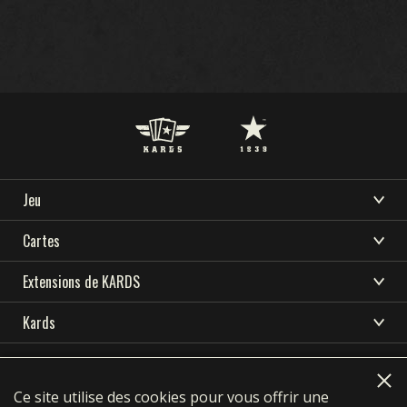
Jeu
TÉLÉCHARGER
ASSISTANCE
ACTUALITÉS
BIENVENUE SUR KARDS
Cartes
COMMUNAUTÉ
ESPORT KARDS
COMMENT JOUER
CARDS COLLECTION
Extensions de KARDS
RESSOURCES
BOUTIQUE
CONSTRUCTEUR DE DECK
TEMPÊTE EN OCÉANIE
Kards
NATIONS
DECKS
LANGUE
DÉBUT DE GUERRE
TÉLÉCHARGER
ACADÉMIE KARDS
English
简体中文
繁體中文
Deutsch
DRAFT
FRONT INTÉRIEUR
Privacy Policy
Terms of use
ASSISTANCE
Polski
Português
Pусский
Italiano
FAQ
Ce site utilise des cookies pour vous offrir une