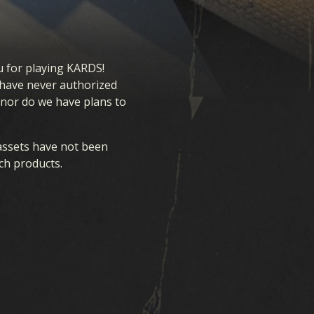
DE
 for playing KARDS!
e have never authorized
 nor do we have plans to
TÉLÉCHARGER
 assets have not been
ch products.
ASSISTANCE
ACTUALITÉS
COMMUNAUTÉ