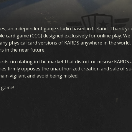
ARTES
EXTENSIONS 
KARDS
s, an independent game studio based in Iceland. Thank you
tible card game (CCG) designed exclusively for online play. W
 any physical card versions of KARDS anywhere in the world,
s in the near future.
ards circulating in the market that distort or misuse KARDS
es firmly opposes the unauthorized creation and sale of su
S COLLECTION
TEMPÊTE EN OCÉANIE
ain vigilant and avoid being misled.
UCTEUR DE DECK
DÉBUT DE GUERRE
 game!
DECKS
FRONT INTÉRIEUR
DRAFT
SUPRÉMATIE AÉRIENNE
GUERRE NAVALE