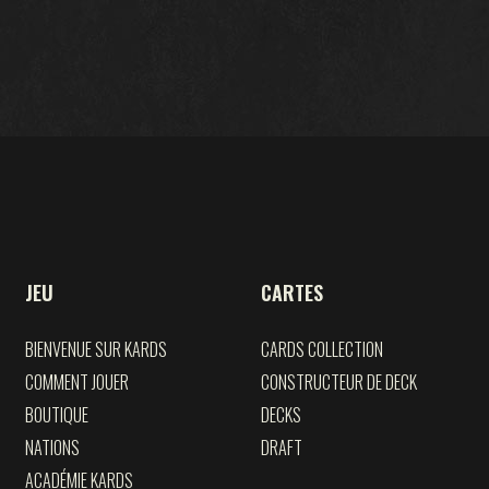
FRONT COMMUN
DU FER ET DU SANG
OPÉRATIONS SECRÈTES
GUERRE D'HIVER
FRÈRES D'ARMES
JEU
CARTES
LÉGIONS
BIENVENUE SUR KARDS
CARDS COLLECTION
PERCÉE
COMMENT JOUER
CONSTRUCTEUR DE DECK
THÉÂTRES DE GUERRE
BOUTIQUE
DECKS
NATIONS
DRAFT
ALLÉGEANCE
ACADÉMIE KARDS