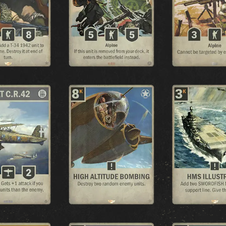
FRENTE UNIDA
SANGUE & FERRO
OPERAÇÕES SECRETAS
GUERRA DE INVERNO
BROTHERS IN ARMS
LEGIÕES
AVANÇO
OPERAÇÕES DE GUERRA
FIDELIDADE