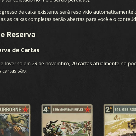
ARTAS
EXPANSÃO:
gresso de caixa existente será resolvido automaticamente
EXPANSÃO D
das as caixas completas serão abertas para você e o conteúd
de Reserva
VERÃO
rva de Cartas
e Inverno em 29 de novembro, 20 cartas atualmente no poo
COLEÇÃO
TEMPESTADE OCEÂNICA
s cartas são:
OR DE BARALHO
PRELÚDIO À GUERRA
ARALHOS
FRENTE INTERNA
DRAFT
SUPREMACIA AÉREA
GUERRA NAVAL