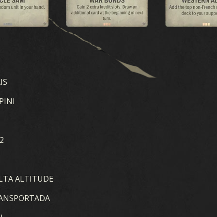
IS
PINI
2
LTA ALTITUDE
RANSPORTADA