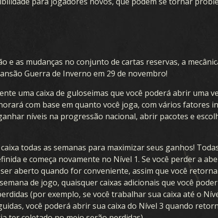
sibilidade para jogadores novos, que podem se tornar proble
o e as mudanças no conjunto de cartas reservas, a mecânica
ansão Guerra de Inverno em 29 de novembro!
mente uma caixa de guloseimas que você poderá abrir uma v
horará com base em quanto você joga, com vários fatores i
anhar níveis na progressão nacional, abrir pacotes e escolh
ua caixa todas as semanas para maximizar seus ganhos! Toda
efinida e começa novamente no Nível 1. Se você perder a aber
ser aberto quando for conveniente, assim que você retorna
semana de jogo, quaisquer caixas adicionais que você poder
rdidas (por exemplo, se você trabalhar sua caixa até o Níve
idas, você poderá abrir sua caixa do Nível 3 quando retorn
ia ter coletado no meio serão perdidas).