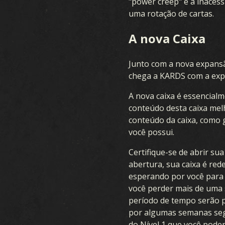
"power creep" e a inaces
uma rotação de cartas.
A nova Caixa
Junto com a nova expansã
chega a KARDS com a exp
A nova caixa é essencial
conteúdo desta caixa mel
conteúdo da caixa, como g
você possui.
Certifique-se de abrir s
abertura, sua caixa é red
esperando por você para 
você perder mais de uma 
período de tempo serão pe
por algumas semanas segu
do Nível 1 que você poder