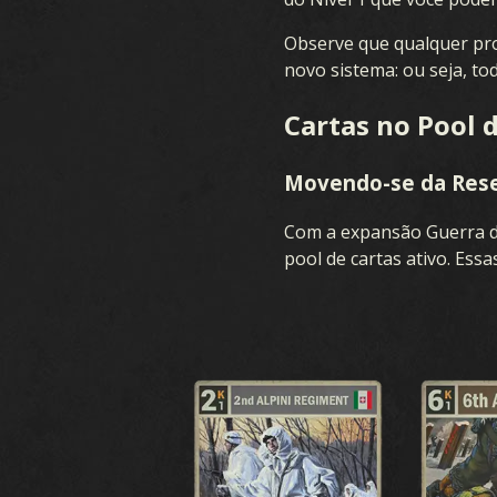
JOGO
C
Observe que qualquer pro
novo sistema: ou seja, to
Cartas no Pool 
Movendo-se da Rese
Com a expansão Guerra d
O QUE É O KARDS
pool de cartas ativo. Essa
COMO JOGAR
CRIAD
LOJA
B
NAÇÕES
ACADEMIA DE KARDS