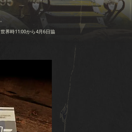
。
時11:00から4月6日協
ト