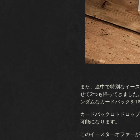
KARDSとは
カード
プレイの流れ
デッ
ショップ
国家
KARDSアカデミー
また、途中で特別なイース
せて2つも帰ってきました
FAQ
ンダムなカードバックを1
カードバックロトドロップは
可能になります。
このイースターオファーが