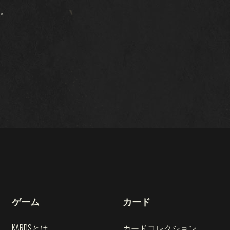
冬戦争
。
戦友
レギオン
突破作戦
戦域
忠誠
ゲーム
カード
KARDSとは
カードコレクション