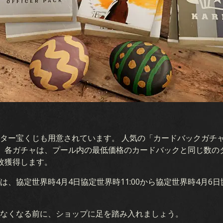
コレクション
オセアニアストー
キビルダー
初期戦争
デッキ
国内戦線
ドラフト
航空優勢
海戦
ター宝くじも用意されています。 人気の「カードバックガチ
。各ガチャは、プール内の最低価格のカードバックと同じ数の
共同戦線
枚獲得します。
、協定世界時4月4日協定世界時11:00から協定世界時4月6日協
鉄血
隠密作戦
なくなる前に、ショップに足を踏み入れましょう。