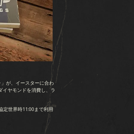
ダウンロード
ム
サポート
ニュース
コミュニティ
ャ」が、イースターに合わ
KARDS ESPORTS
ダイヤモンドを消費し、ラ
リソース
定世界時11:00まで利用