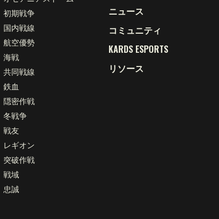
ニュース
初期戦争
国内戦線
コミュニティ
航空優勢
KARDS ESPORTS
海戦
リソース
共同戦線
鉄血
隠密作戦
冬戦争
戦友
レギオン
言語
突破作戦
戦域
English
简体中文
繁體中文
忠誠
Français
Deutsch
Polski
Português
Pусский
Italiano