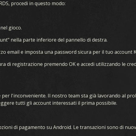
RDS, procedi in questo modo:
nel gioco.
OLLEZIONE
TEMPESTA IN OCEANIA
ount" nella parte inferiore del pannello di destra.
TTORE DI MAZZI
PRIMI ANNI
irizzo email e imposta una password sicura per il tuo account
MAZZI
FRONTE INTERNO
ra di registrazione premendo OK e accedi utilizzando le cre
DRAFT
SUPREMAZIA AEREA
GUERRA NAVALE
per l'inconveniente. Il nostro team sta già lavorando al p
FRONTE UNITO
ggere tutti gli account interessati il prima possibile.
FERRO E SANGUE
pzioni di pagamento su Android. Le transazioni sono di nuovo
OPERAZIONI SEGRETE