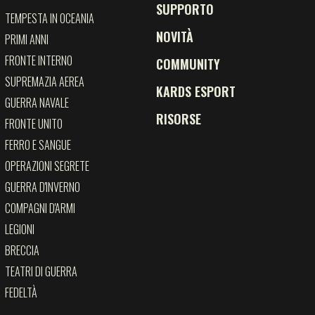
SUPPORTO
TEMPESTA IN OCEANIA
NOVITÀ
PRIMI ANNI
FRONTE INTERNO
COMMUNITY
SUPREMAZIA AEREA
KARDS ESPORT
GUERRA NAVALE
RISORSE
FRONTE UNITO
FERRO E SANGUE
OPERAZIONI SEGRETE
GUERRA D'INVERNO
COMPAGNI D'ARMI
LEGIONI
LINGUE
BRECCIA
TEATRI DI GUERRA
English
简体中文
繁體中文
FEDELTÀ
Français
Deutsch
Polski