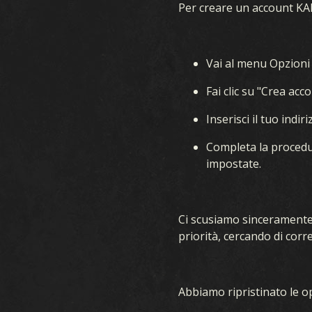
Per creare un account KA
Vai al menu Opzioni 
CHE COS’È KARDS
C
Fai clic su "Crea acc
COME GIOCARE
COSTRU
Inserisci il tuo ind
NEGOZIO
Completa la procedu
impostate.
NAZIONI
KARDS ACADEMY
Ci scusiamo sinceramente 
DOMANDE FREQUENTI
priorità, cercando di corre
Abbiamo ripristinato le o