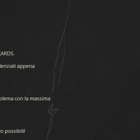
SCARICA
SUPPORTO
NOVITÀ
 KARDS.
denziali appena
COMMUNITY
KARDS ESPORT
roblema con la massima
RISORSE
 possibili!