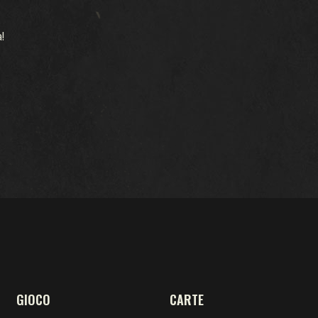
GUERRA D'INVERNO
!
COMPAGNI D'ARMI
LEGIONI
BRECCIA
TEATRI DI GUERRA
FEDELTÀ
GIOCO
CARTE