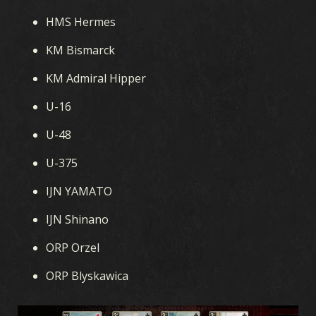
HMS Hermes
KM Bismarck
KM Admiral Hipper
U-16
U-48
U-375
IJN YAMATO
IJN Shinano
ORP Orzel
ORP Blyskawica