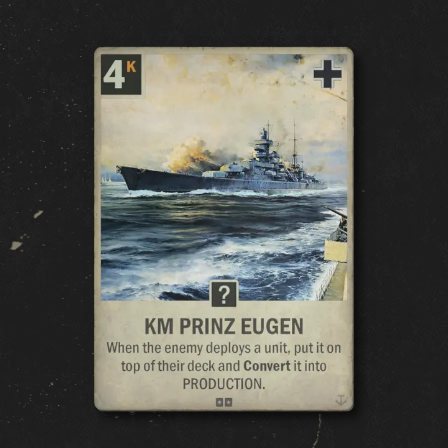
ACADEMIA DE KARDS
PERGUNTAS FREQUENTES
CARTAS
COLEÇÃO
CRIADOR DE BARALHO
BARALHOS
DRAFT
EXPANSÃO: EXPANSÃO DE VERÃO
TEMPESTADE OCEÂNICA
PRELÚDIO À GUERRA
FRENTE INTERNA
SUPREMACIA AÉREA
GUERRA NAVAL
FRENTE UNIDA
SANGUE & FERRO
OPERAÇÕES SECRETAS
GUERRA DE INVERNO
BROTHERS IN ARMS
LEGIÕES
AVANÇO
OPERAÇÕES DE GUERRA
FIDELIDADE