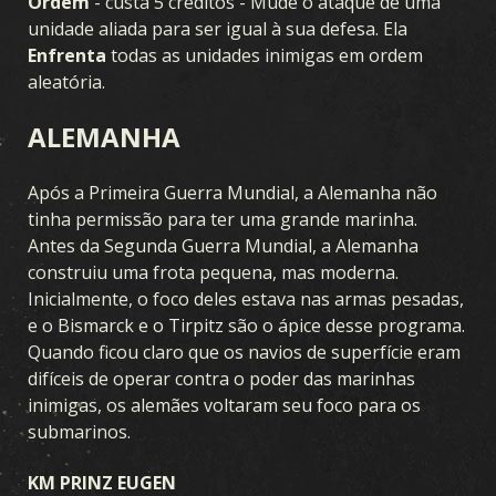
Ordem
- custa 5 créditos - Mude o ataque de uma
unidade aliada para ser igual à sua defesa. Ela
Enfrenta
todas as unidades inimigas em ordem
aleatória.
ALEMANHA
Após a Primeira Guerra Mundial, a Alemanha não
tinha permissão para ter uma grande marinha.
Antes da Segunda Guerra Mundial, a Alemanha
construiu uma frota pequena, mas moderna.
Inicialmente, o foco deles estava nas armas pesadas,
e o Bismarck e o Tirpitz são o ápice desse programa.
Quando ficou claro que os navios de superfície eram
difíceis de operar contra o poder das marinhas
inimigas, os alemães voltaram seu foco para os
JOGO
submarinos.
O QUE É O KARDS
COMO JOGAR
LOJA
NAÇÕES
KM PRINZ EUGEN