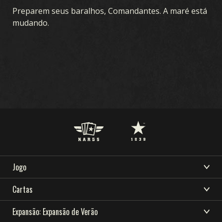
Preparem seus baralhos, Comandantes. A maré está
mudando.
Jogo
BAIXAR
SUPORTE
NOVIDADES
O QUE É O KARDS
Cartas
COMUNIDADE
KARDS ESPORTS
COMO JOGAR
COLEÇÃO
Expansão: Expansão de Verão
RECURSOS
LOJA