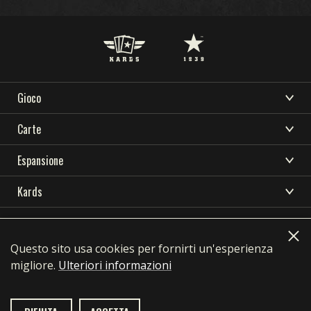
Gioco
CHE COS’È KARDS
Carte
SCARICA
SUPPORTO
NOVITÀ
COME GIOCARE
COLLEZIONE
Espansione
COMMUNITY
KARDS ESPORT
RISORSE
NEGOZIO
COSTRUTTORE DI MAZZI
TEMPESTA IN OCEANIA
Kards
NAZIONI
LINGUE
MAZZI
PRIMI ANNI
SCARICA
KARDS ACADEMY
English
简体中文
繁體中文
Français
DRAFT
FRONTE INTERNO
Privacy Policy
Terms of use
SUPPORTO
Deutsch
Polski
Português
Pусский
DOMANDE FREQUENTI
Questo sito usa cookies per fornirti un'esperienza
NOVITÀ
SUPREMAZIA AEREA
contact@1939games.com
migliore.
Ulteriori informazioni
Español
한국어
日本語
COMMUNITY
GUERRA NAVALE
KARDS ESPORT