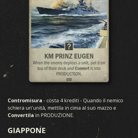
CARTE
COLLEZIONE
COSTRUTTORE DI MAZZI
MAZZI
DRAFT
ESPANSIONE
TEMPESTA IN OCEANIA
PRIMI ANNI
FRONTE INTERNO
SUPREMAZIA AEREA
GUERRA NAVALE
FRONTE UNITO
FERRO E SANGUE
OPERAZIONI SEGRETE
GUERRA D'INVERNO
COMPAGNI D'ARMI
LEGIONI
BRECCIA
TEATRI DI GUERRA
FEDELTÀ
Contromisura
- costa 4 krediti - Quando il nemico
schiera un'unità, mettila in cima al suo mazzo e
Convertila
in PRODUZIONE.
GIAPPONE