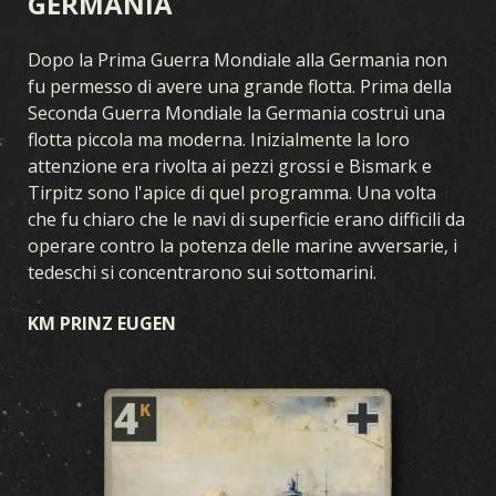
GERMANIA
Dopo la Prima Guerra Mondiale alla Germania non
fu permesso di avere una grande flotta. Prima della
Seconda Guerra Mondiale la Germania costruì una
flotta piccola ma moderna. Inizialmente la loro
attenzione era rivolta ai pezzi grossi e Bismark e
Tirpitz sono l'apice di quel programma. Una volta
che fu chiaro che le navi di superficie erano difficili da
operare contro la potenza delle marine avversarie, i
tedeschi si concentrarono sui sottomarini.
KM PRINZ EUGEN
GIOCO
CHE COS’È KARDS
COME GIOCARE
NEGOZIO
NAZIONI
KARDS ACADEMY
DOMANDE FREQUENTI