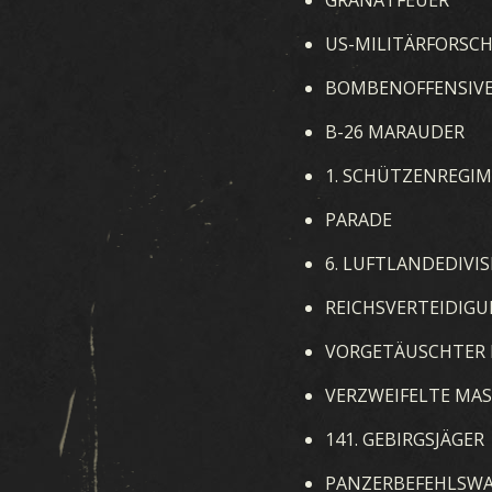
US-MILITÄRFORSC
BOMBENOFFENSIV
B-26 MARAUDER
1. SCHÜTZENREGI
PARADE
6. LUFTLANDEDIVI
REICHSVERTEIDIG
VORGETÄUSCHTER
VERZWEIFELTE MA
141. GEBIRGSJÄGER
PANZERBEFEHLSWA