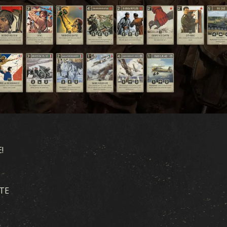
VEREINTE FRONT
BLUT UND EISEN
VERDECKTE OPERATIONE
WINTERKRIEG
WAFFENBRÜDER
LEGIONEN
!
DURCHBRUCH
KRIEGSSCHAUPLÄTZE
TE
ALLEGIANCE