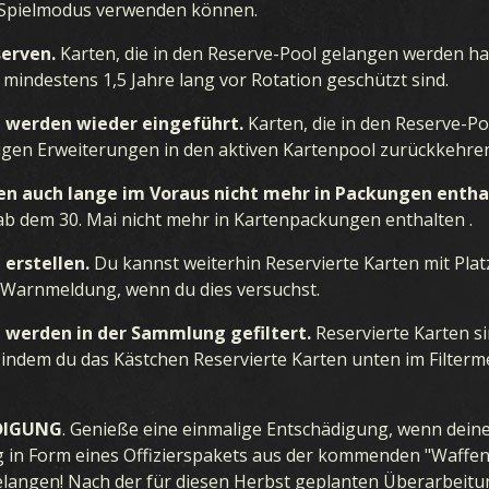
Spielmodus verwenden können.
serven.
Karten, die in den Reserve-Pool gelangen werden h
mindestens 1,5 Jahre lang vor Rotation geschützt sind.
n werden wieder eingeführt.
Karten, die in den Reserve-P
gen Erweiterungen in den aktiven Kartenpool zurückkehren
n auch lange im Voraus nicht mehr in Packungen enthal
ab dem 30. Mai nicht mehr in Kartenpackungen enthalten .
 erstellen.
Du kannst weiterhin Reservierte Karten mit Platz
e Warnmeldung, wenn du dies versuchst.
 werden in der Sammlung gefiltert.
Reservierte Karten si
indem du das Kästchen Reservierte Karten unten im Filter
DIGUNG
. Genieße eine einmalige Entschädigung, wenn deine
in Form eines Offizierspakets aus der kommenden "Waffen
langen! Nach der für diesen Herbst geplanten Überarbeitun