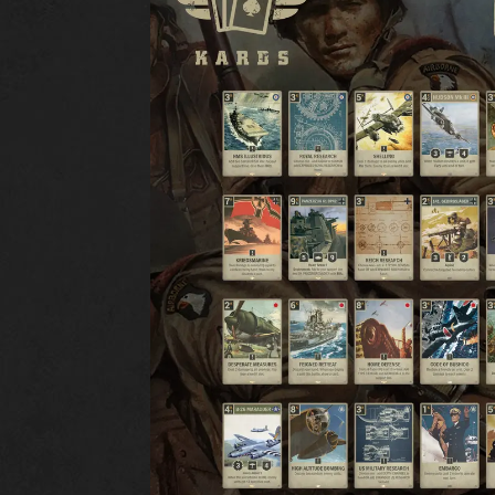
SPIEL
K
WAS IST KARDS
K
WIE MAN SPIELT
DE
SHOP
NATIONEN
KARDS AKADEMIE