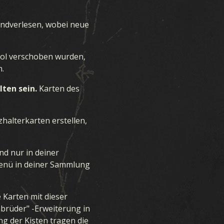
andverlesen, wobei neue
ool verschoben wurden,
.
ten sein.
Karten des
halterkarten erstellen,
nd nur in deiner
menü in deiner Sammlung
 Karten mit dieser
brüder" -Erweiterung in
g der Kisten tragen die