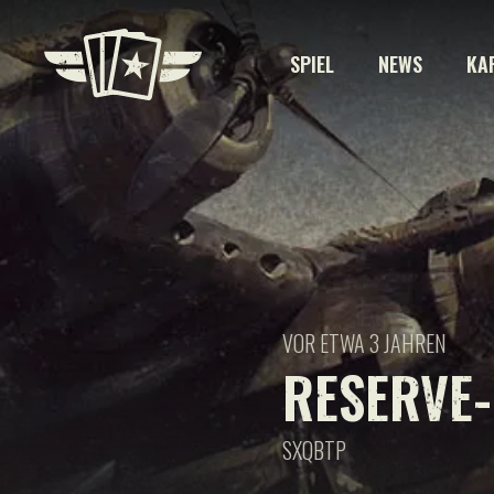
SPIEL
NEWS
KA
VOR ETWA 3 JAHREN
RESERVE-
SXQBTP