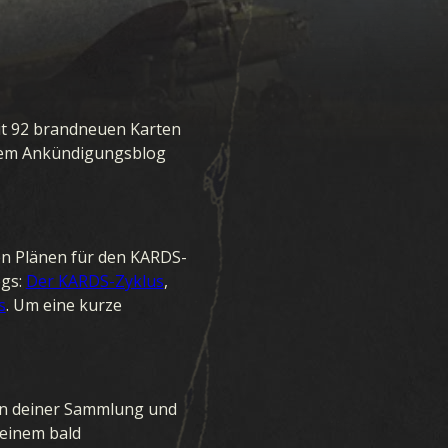
t 92 brandneuen Karten
serem Ankündigungsblog
en Plänen für den KARDS-
ogs:
Der KARDS-Zyklus
,
s
. Um eine kurze
in deiner Sammlung und
 einem bald