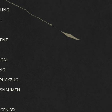
HUNG
E
MENT
SION
UNG
 RÜCKZUG
SSNAHMEN
GEN 35t