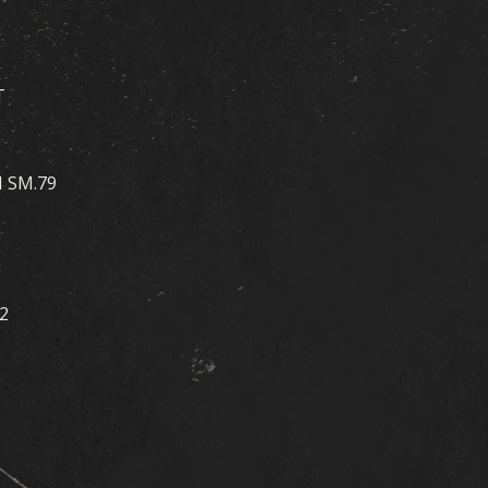
T
 SM.79
2