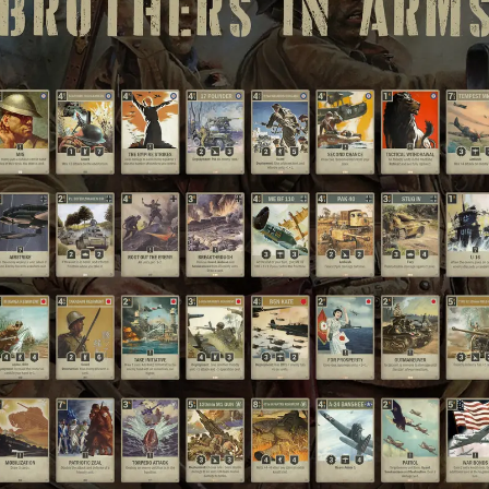
ARTEN
ERWEITERUNG
OLLEKTION
STURM OZEANIENS
CKBUILDER
KRIEGSBEGINN
DECKS
HEIMATFRONT
DRAFT
LUFTHERRSCHAFT
KRIEG ZUR SEE