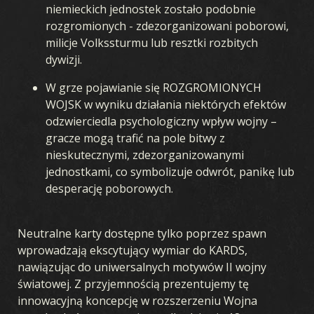
niemieckich jednostek zostało podobnie
rozgromionych - zdezorganizowani poborowi,
milicje Volkssturmu lub resztki rozbitych
dywizji.
W grze pojawianie się ROZGROMIONYCH
WOJSK w wyniku działania niektórych efektów
odzwierciedla psychologiczny wpływ wojny –
gracze mogą trafić na pole bitwy z
nieskutecznymi, zdezorganizowanymi
jednostkami, co symbolizuje odwrót, panikę lub
desperację poborowych.
Neutralne karty dostępne tylko poprzez spawn
wprowadzają ekscytujący wymiar do KARDS,
nawiązując do uniwersalnych motywów II wojny
światowej. Z przyjemnością prezentujemy tę
innowacyjną koncepcję w rozszerzeniu Wojna