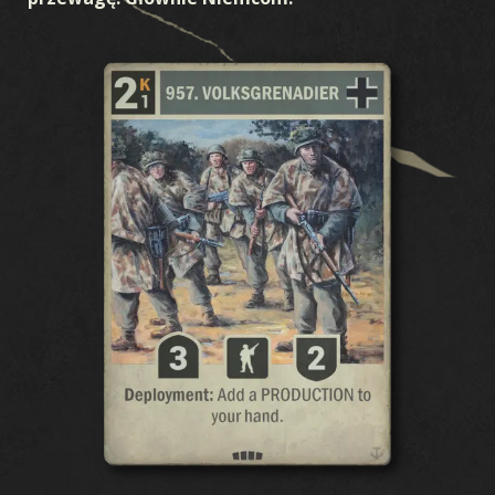
LETNIE ROZSZERZENIE
BURZA W OCEANII
WCZESNA WOJNA
FRONT KRAJOWY
PRZEWAGA POWIETRZNA
WOJNA MORSKA
ZJEDNOCZONY FRONT
KREW I ŻELAZO
TAJNE OPERACJE
WOJNA ZIMOWA
BROTHERS IN ARMS
LEGIONY
PRZEŁOM
W OGNIU WOJNY
LOJALNOŚĆ