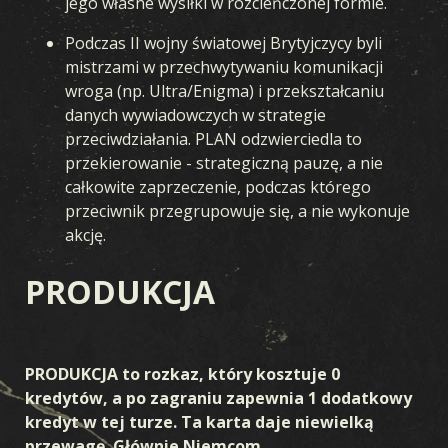
jego własne wysiłki w rozcieńczonej formie.
Podczas II wojny światowej Brytyjczycy byli
mistrzami w przechwytywaniu komunikacji
wroga (np. Ultra/Enigma) i przekształcaniu
danych wywiadowczych w strategie
przeciwdziałania. PLAN odzwierciedla to
przekierowanie - strategiczną pauzę, a nie
całkowite zaprzeczenie, podczas którego
przeciwnik przegrupowuje się, a nie wykonuje
GRA
akcję.
CZYM JEST KARDS
JAK GRAĆ
SKLEP
KRAJE
PRODUKCJA
AKADEMIA KARDS
FAQ
KARTY
PRODUKCJA to rozkaz, który kosztuje 0
kredytów, a po zagraniu zapewnia 1 dodatkowy
KOLEKCJA
KREATOR TALII
TALIE
DRAFT
kredyt w tej turze. Ta karta daje niewielką
przewagę. Głównie Niemcom.