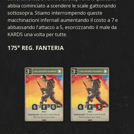
abbia cominciato a scendere le scale gattonando
sottosopra. Stiamo interrompendo queste
macchinazioni infernali aumentando il costo a 7 e
abbassando l'attacco a 5, esorcizzando il male da
KARDS una volta per tutte.
175° REG. FANTERIA
GIOCO
CHE COS’È KARDS
COME GIOCARE
NEGOZIO
NAZIONI