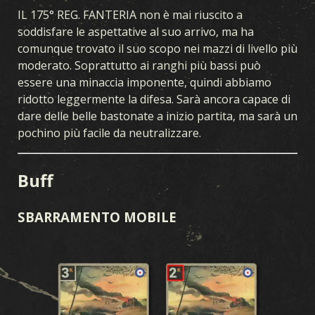
KARDS ACADEMY
DOMANDE FREQUENTI
IL 175° REG. FANTERIA non è mai riuscito a
soddisfare le aspettative al suo arrivo, ma ha
comunque trovato il suo scopo nei mazzi di livello più
CARTE
moderato. Soprattutto ai ranghi più bassi può
essere una minaccia imponente, quindi abbiamo
COLLEZIONE
COSTRUTTORE DI MAZZI
MAZZI
DRAFT
ridotto leggermente la difesa. Sarà ancora capace di
dare delle belle bastonate a inizio partita, ma sarà un
pochino più facile da neutralizzare.
ESPANSIONE
TEMPESTA IN OCEANIA
PRIMI ANNI
FRONTE INTERNO
Buff
SUPREMAZIA AEREA
GUERRA NAVALE
FRONTE UNITO
SBARRAMENTO MOBILE
FERRO E SANGUE
OPERAZIONI SEGRETE
GUERRA D'INVERNO
COMPAGNI D'ARMI
LEGIONI
BRECCIA
TEATRI DI GUERRA
FEDELTÀ